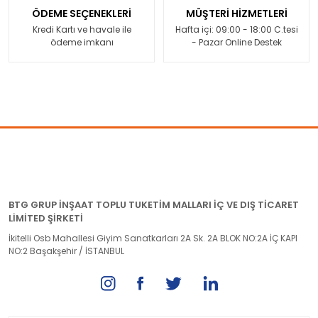
ÖDEME SEÇENEKLERİ
MÜŞTERİ HİZMETLERİ
Kredi Kartı ve havale ile
Hafta içi: 09:00 - 18:00 C.tesi
ödeme imkanı
- Pazar Online Destek
BTG GRUP İNŞAAT TOPLU TUKETİM MALLARI İÇ VE DIŞ TİCARET
LİMİTED ŞİRKETİ
İkitelli Osb Mahallesi Giyim Sanatkarları 2A Sk. 2A BLOK NO:2A İÇ KAPI
NO:2 Başakşehir / İSTANBUL