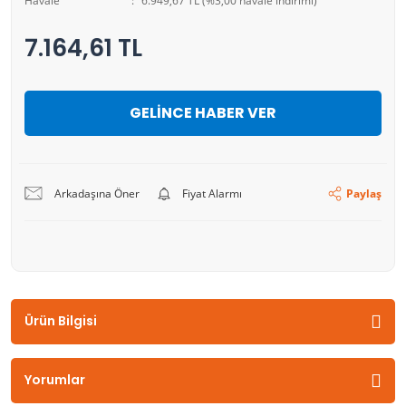
Havale
6.949,67 TL (%3,00 havale indirimi)
7.164,61 TL
GELİNCE HABER VER
Arkadaşına Öner
Fiyat Alarmı
Paylaş
Ürün Bilgisi
Yorumlar