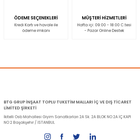
ÖDEME SEÇENEKLERİ
MÜŞTERİ HİZMETLERİ
Kredi Kartı ve havale ile
Hafta içi: 09:00 - 18:00 C.tesi
ödeme imkanı
- Pazar Online Destek
BTG GRUP İNŞAAT TOPLU TUKETİM MALLARI İÇ VE DIŞ TİCARET
LİMİTED ŞİRKETİ
İkitelli Osb Mahallesi Giyim Sanatkarları 2A Sk. 2A BLOK NO:2A İÇ KAPI
NO:2 Başakşehir / İSTANBUL