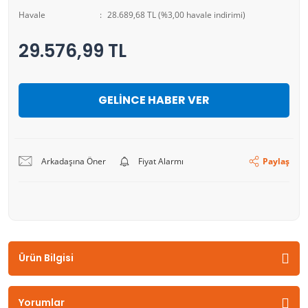
Havale
28.689,68 TL (%3,00 havale indirimi)
29.576,99 TL
GELİNCE HABER VER
Arkadaşına Öner
Fiyat Alarmı
Paylaş
Ürün Bilgisi
Yorumlar