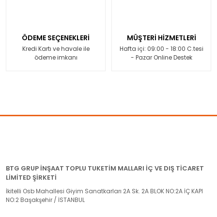
ÖDEME SEÇENEKLERİ
MÜŞTERİ HİZMETLERİ
Kredi Kartı ve havale ile
Hafta içi: 09:00 - 18:00 C.tesi
ödeme imkanı
- Pazar Online Destek
BTG GRUP İNŞAAT TOPLU TUKETİM MALLARI İÇ VE DIŞ TİCARET
LİMİTED ŞİRKETİ
İkitelli Osb Mahallesi Giyim Sanatkarları 2A Sk. 2A BLOK NO:2A İÇ KAPI
NO:2 Başakşehir / İSTANBUL