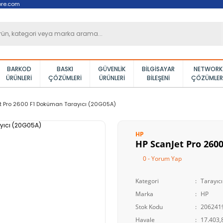
ore.com
BARKOD
BASKI
GÜVENLIK
BILGISAYAR
NETWORK
ÜRÜNLERI
ÇÖZÜMLERI
ÜRÜNLERI
BILEŞENI
ÇÖZÜMLER
t Pro 2600 F1 Doküman Tarayıcı (20G05A)
HP
HP ScanJet Pro 260
0 - Yorum Yap
Kategori
Tarayıcı
Marka
HP
Stok Kodu
206241
Havale
17.403,8