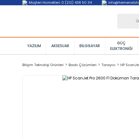
Müşteri Hizmetleri: 0 (212) 438 50 34
info@hemenalst
GÜÇ
YAZILIM
AKSESUAR
BILGISAYAR
ELEKTRONIĞI
Bilişim Teknoloji Ürünleri
Baskı Çözümleri
Tarayıcı
HP ScanJe