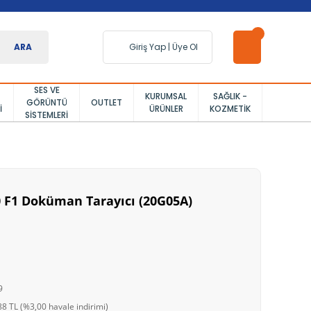
ARA
Giriş Yap
|
Üye Ol
SES VE
KURUMSAL
SAĞLIK -
GÖRÜNTÜ
OUTLET
I
ÜRÜNLER
KOZMETIK
SISTEMLERI
0 F1 Doküman Tarayıcı (20G05A)
9
8 TL (%3,00 havale indirimi)