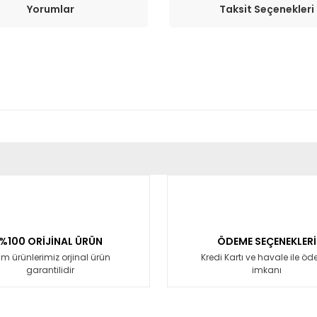
Yorumlar
Taksit Seçenekleri
er konularda yetersiz gördüğünüz noktaları öneri formunu kullanarak tara
Bu ürüne ilk yorumu siz yapın!
Yorum Yaz
%100 ORİJİNAL ÜRÜN
ÖDEME SEÇENEKLERİ
m ürünlerimiz orjinal ürün
Kredi Kartı ve havale ile ö
garantilidir
imkanı