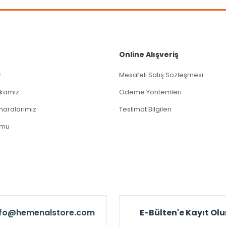
Gönder
Online Alışveriş
z
Mesafeli Satış Sözleşmesi
tikamız
Ödeme Yöntemleri
aralarımız
Teslimat Bilgileri
rmu
nfo@hemenalstore.com
E-Bülten'e Kayıt Ol