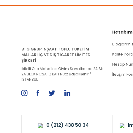
Hesabım
Bloglarımı
BTG GRUP İNŞAAT TOPLU TUKETİM
Kalite Poli
MALLARI İÇ VE DIŞ TİCARET LİMİTED
ŞİRKETİ
Hesap Num
İkitelli Osb Mahallesi Giyim Sanatkarları 2A Sk.
2A BLOK NO:2A İÇ KAPI NO:2 Başakşehir /
İletişim Fo
İSTANBUL
0 (212) 438 50 34
i