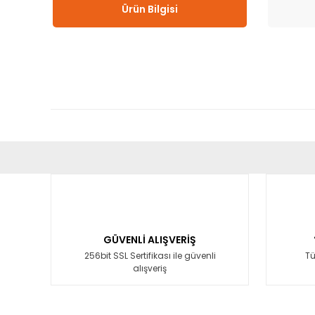
Ürün Bilgisi
Bu ürünün fiyat bilgisi, resim, ürün açıklamalarında ve diğ
Görüş ve önerileriniz için teşekkür ederiz.
Ürün resmi kalitesiz, bozuk veya görüntülenemiyor.
Ürün açıklamasında eksik bilgiler bulunuyor.
GÜVENLİ ALIŞVERİŞ
Ürün bilgilerinde hatalar bulunuyor.
256bit SSL Sertifikası ile güvenli
Tü
alışveriş
Ürün fiyatı diğer sitelerden daha pahalı.
Bu ürüne benzer farklı alternatifler olmalı.