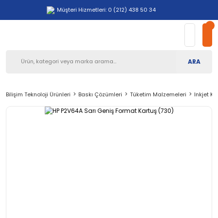
Müşteri Hizmetleri: 0 (212) 438 50 34
ARA
Bilişim Teknoloji Ürünleri
Baskı Çözümleri
Tüketim Malzemeleri
Inkjet Ka