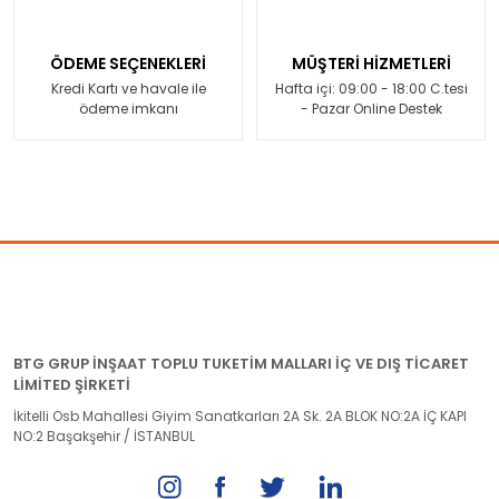
ÖDEME SEÇENEKLERİ
MÜŞTERİ HİZMETLERİ
Kredi Kartı ve havale ile
Hafta içi: 09:00 - 18:00 C.tesi
ödeme imkanı
- Pazar Online Destek
BTG GRUP İNŞAAT TOPLU TUKETİM MALLARI İÇ VE DIŞ TİCARET
LİMİTED ŞİRKETİ
İkitelli Osb Mahallesi Giyim Sanatkarları 2A Sk. 2A BLOK NO:2A İÇ KAPI
NO:2 Başakşehir / İSTANBUL