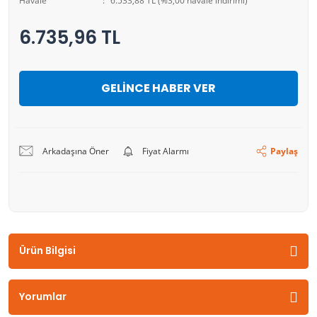
Havale
6.533,88 TL (%3,00 havale indirimi)
6.735,96 TL
GELİNCE HABER VER
Arkadaşına Öner
Fiyat Alarmı
Paylaş
Ürün Bilgisi
Yorumlar