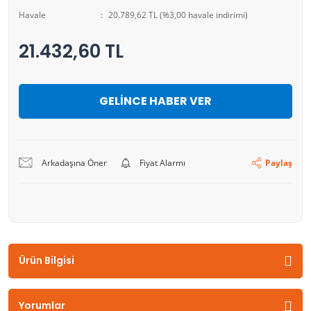
Havale
20.789,62 TL (%3,00 havale indirimi)
21.432,60 TL
GELİNCE HABER VER
Arkadaşına Öner
Fiyat Alarmı
Paylaş
Ürün Bilgisi
Yorumlar