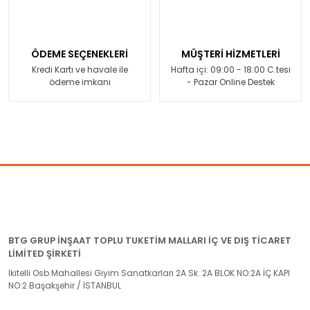
ÖDEME SEÇENEKLERİ
MÜŞTERİ HİZMETLERİ
Kredi Kartı ve havale ile
Hafta içi: 09:00 - 18:00 C.tesi
ödeme imkanı
- Pazar Online Destek
BTG GRUP İNŞAAT TOPLU TUKETİM MALLARI İÇ VE DIŞ TİCARET
LİMİTED ŞİRKETİ
İkitelli Osb Mahallesi Giyim Sanatkarları 2A Sk. 2A BLOK NO:2A İÇ KAPI
NO:2 Başakşehir / İSTANBUL