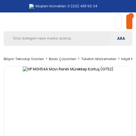
Müşteri Hizmetleri: 0 (212) 438 50 34
ARA
Bilişim Teknoloji Ürünleri
Baskı Çözümleri
Tüketim Malzemeleri
Inkjet Ka