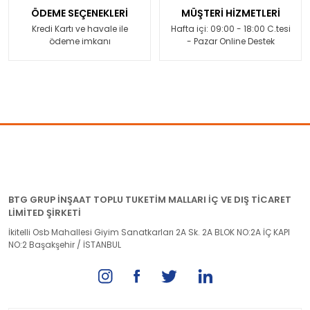
ÖDEME SEÇENEKLERİ
MÜŞTERİ HİZMETLERİ
Kredi Kartı ve havale ile
Hafta içi: 09:00 - 18:00 C.tesi
ödeme imkanı
- Pazar Online Destek
BTG GRUP İNŞAAT TOPLU TUKETİM MALLARI İÇ VE DIŞ TİCARET
LİMİTED ŞİRKETİ
İkitelli Osb Mahallesi Giyim Sanatkarları 2A Sk. 2A BLOK NO:2A İÇ KAPI
NO:2 Başakşehir / İSTANBUL