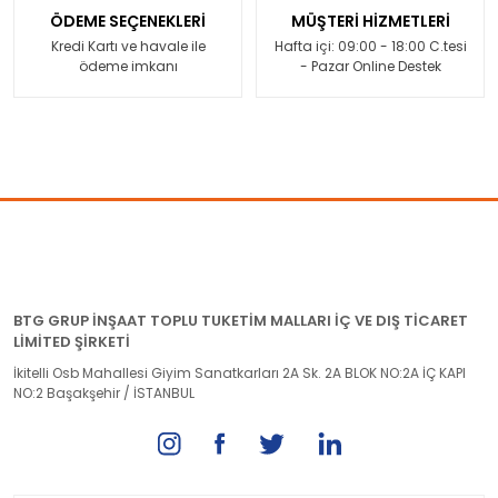
ÖDEME SEÇENEKLERİ
MÜŞTERİ HİZMETLERİ
Kredi Kartı ve havale ile
Hafta içi: 09:00 - 18:00 C.tesi
ödeme imkanı
- Pazar Online Destek
BTG GRUP İNŞAAT TOPLU TUKETİM MALLARI İÇ VE DIŞ TİCARET
LİMİTED ŞİRKETİ
İkitelli Osb Mahallesi Giyim Sanatkarları 2A Sk. 2A BLOK NO:2A İÇ KAPI
NO:2 Başakşehir / İSTANBUL