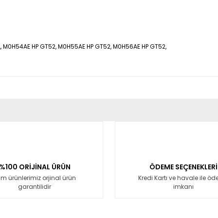
L, M0H54AE HP GT52, M0H55AE HP GT52, M0H56AE HP GT52,
er konularda yetersiz gördüğünüz noktaları öneri formunu kullanarak tara
Bu ürüne ilk yorumu siz yapın!
Yorum Yaz
%100 ORİJİNAL ÜRÜN
ÖDEME SEÇENEKLERİ
m ürünlerimiz orjinal ürün
Kredi Kartı ve havale ile ö
garantilidir
imkanı