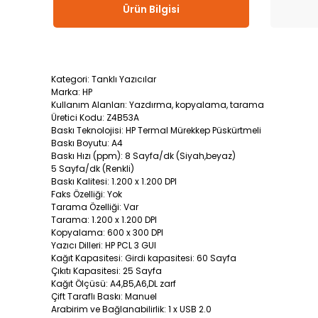
Ürün Bilgisi
Kategori: Tanklı Yazıcılar
Marka: HP
Kullanım Alanları: Yazdırma, kopyalama, tarama
Üretici Kodu: Z4B53A
Baskı Teknolojisi: HP Termal Mürekkep Püskürtmeli
Baskı Boyutu: A4
Baskı Hızı (ppm): 8 Sayfa/dk (Siyah,beyaz)
5 Sayfa/dk (Renkli)
Baskı Kalitesi: 1.200 x 1.200 DPI
Faks Özelliği: Yok
Tarama Özelliği: Var
Tarama: 1.200 x 1.200 DPI
Kopyalama: 600 x 300 DPI
Yazıcı Dilleri: HP PCL 3 GUI
Kağıt Kapasitesi: Girdi kapasitesi: 60 Sayfa
Çıkıtı Kapasitesi: 25 Sayfa
Kağıt Ölçüsü: A4,B5,A6,DL zarf
Çift Taraflı Baskı: Manuel
Arabirim ve Bağlanabilirlik: 1 x USB 2.0