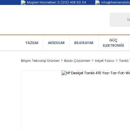
Müşteri Hizmetleri: 0 (212) 438 50 34
info@hemenalst
GÜÇ
YAZILIM
AKSESUAR
BILGISAYAR
ELEKTRONIĞI
Bilişim Teknoloji Ürünleri
Baskı Çözümleri
Inkjet Yazıcı
Tanklı 