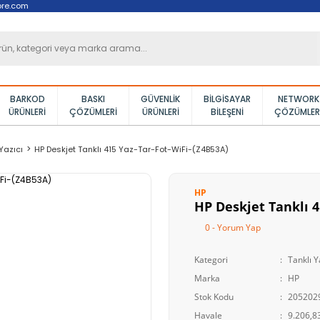
ore.com
BARKOD
BASKI
GÜVENLIK
BILGISAYAR
NETWORK
ÜRÜNLERI
ÇÖZÜMLERI
ÜRÜNLERI
BILEŞENI
ÇÖZÜMLER
Yazıcı
HP Deskjet Tanklı 415 Yaz-Tar-Fot-WiFi-(Z4B53A)
HP
HP Deskjet Tanklı 4
0 - Yorum Yap
Kategori
Tanklı Y
Marka
HP
Stok Kodu
205202
Havale
9.206,83