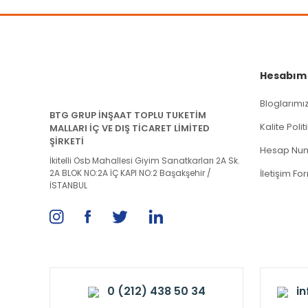
Hesabım
Bloglarımı
BTG GRUP İNŞAAT TOPLU TUKETİM
Kalite Poli
MALLARI İÇ VE DIŞ TİCARET LİMİTED
ŞİRKETİ
Hesap Num
İkitelli Osb Mahallesi Giyim Sanatkarları 2A Sk.
2A BLOK NO:2A İÇ KAPI NO:2 Başakşehir /
İletişim Fo
İSTANBUL
0 (212) 438 50 34
i