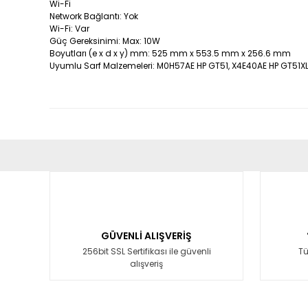
Wi-Fi
Network Bağlantı: Yok
Wi-Fi: Var
Güç Gereksinimi: Max: 10W
Boyutları (e x d x y) mm: 525 mm x 553.5 mm x 256.6 mm
Uyumlu Sarf Malzemeleri: M0H57AE HP GT51, X4E40AE HP GT51X
Bu ürünün fiyat bilgisi, resim, ürün açıklamalarında ve diğ
Görüş ve önerileriniz için teşekkür ederiz.
Ürün resmi kalitesiz, bozuk veya görüntülenemiyor.
Ürün açıklamasında eksik bilgiler bulunuyor.
GÜVENLİ ALIŞVERİŞ
Ürün bilgilerinde hatalar bulunuyor.
256bit SSL Sertifikası ile güvenli
Tü
alışveriş
Ürün fiyatı diğer sitelerden daha pahalı.
Bu ürüne benzer farklı alternatifler olmalı.