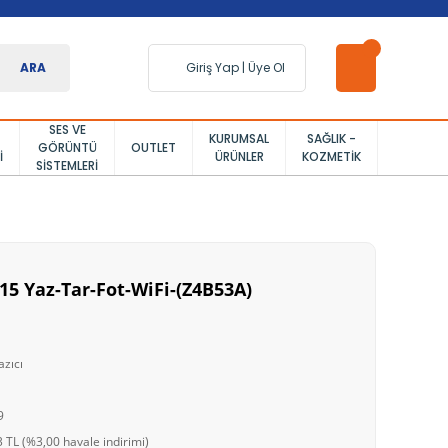
ARA
Giriş Yap
|
Üye Ol
SES VE
KURUMSAL
SAĞLIK -
GÖRÜNTÜ
OUTLET
I
ÜRÜNLER
KOZMETIK
SISTEMLERI
15 Yaz-Tar-Fot-WiFi-(Z4B53A)
azıcı
9
 TL (%3,00 havale indirimi)