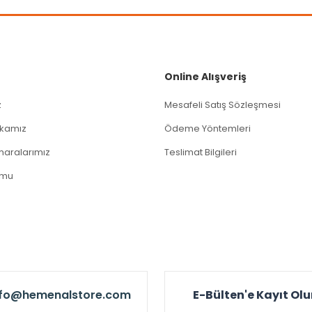
Gönder
Online Alışveriş
z
Mesafeli Satış Sözleşmesi
tikamız
Ödeme Yöntemleri
aralarımız
Teslimat Bilgileri
rmu
nfo@hemenalstore.com
E-Bülten'e Kayıt Ol