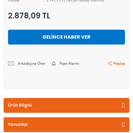
Havale
2.791,75 TL (%3,00 havale indirimi)
2.878,09 TL
GELİNCE HABER VER
Arkadaşına Öner
Fiyat Alarmı
Paylaş
Ürün Bilgisi
Yorumlar