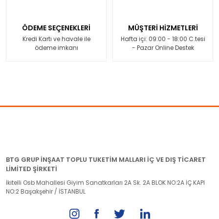
ÖDEME SEÇENEKLERİ
MÜŞTERİ HİZMETLERİ
Kredi Kartı ve havale ile
Hafta içi: 09:00 - 18:00 C.tesi
ödeme imkanı
- Pazar Online Destek
BTG GRUP İNŞAAT TOPLU TUKETİM MALLARI İÇ VE DIŞ TİCARET
LİMİTED ŞİRKETİ
İkitelli Osb Mahallesi Giyim Sanatkarları 2A Sk. 2A BLOK NO:2A İÇ KAPI
NO:2 Başakşehir / İSTANBUL