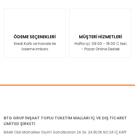
ÖDEME SEÇENEKLERİ
MÜŞTERİ HİZMETLERİ
Kredi Kartı ve havale ile
Hafta içi: 09:00 - 18:00 C.tesi
ödeme imkanı
- Pazar Online Destek
BTG GRUP İNŞAAT TOPLU TUKETİM MALLARI İÇ VE DIŞ TİCARET
LİMİTED ŞİRKETİ
İkitelli Osb Mahallesi Giyim Sanatkarları 2A Sk. 2A BLOK NO:2A İÇ KAPI