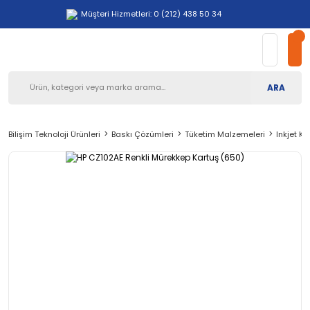
Müşteri Hizmetleri: 0 (212) 438 50 34
ARA
Bilişim Teknoloji Ürünleri
Baskı Çözümleri
Tüketim Malzemeleri
Inkjet Ka