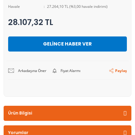
Havale
27.264,10 TL (%3,00 havale indirimi)
28.107,32 TL
GELİNCE HABER VER
Arkadaşına Öner
Fiyat Alarmı
Paylaş
Ürün Bilgisi
Yorumlar