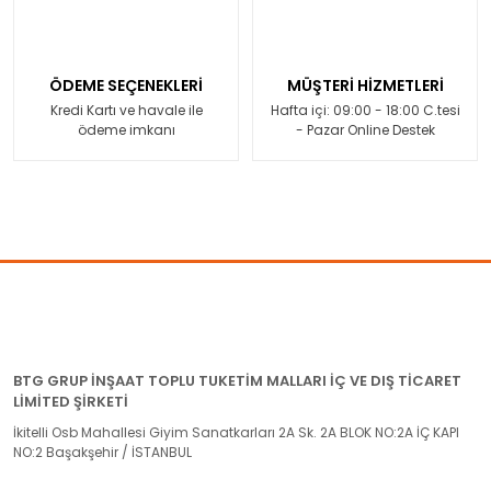
ÖDEME SEÇENEKLERİ
MÜŞTERİ HİZMETLERİ
Kredi Kartı ve havale ile
Hafta içi: 09:00 - 18:00 C.tesi
ödeme imkanı
- Pazar Online Destek
BTG GRUP İNŞAAT TOPLU TUKETİM MALLARI İÇ VE DIŞ TİCARET
LİMİTED ŞİRKETİ
İkitelli Osb Mahallesi Giyim Sanatkarları 2A Sk. 2A BLOK NO:2A İÇ KAPI
NO:2 Başakşehir / İSTANBUL