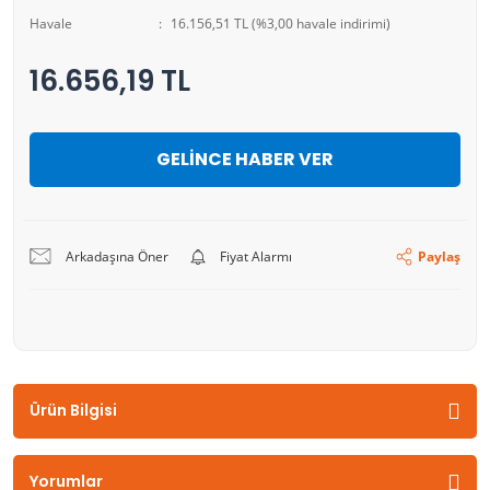
Havale
16.156,51 TL (%3,00 havale indirimi)
16.656,19 TL
GELİNCE HABER VER
Arkadaşına Öner
Fiyat Alarmı
Paylaş
Ürün Bilgisi
Yorumlar