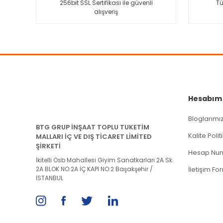
256bit SSL Sertifikası ile güvenli
Tü
alışveriş
Ürün fiyatı diğer sitelerden daha pahalı.
Bu ürüne benzer farklı alternatifler olmalı.
Hesabım
Bloglarımı
BTG GRUP İNŞAAT TOPLU TUKETİM
Kalite Poli
MALLARI İÇ VE DIŞ TİCARET LİMİTED
ŞİRKETİ
Hesap Num
İkitelli Osb Mahallesi Giyim Sanatkarları 2A Sk.
2A BLOK NO:2A İÇ KAPI NO:2 Başakşehir /
İletişim Fo
İSTANBUL