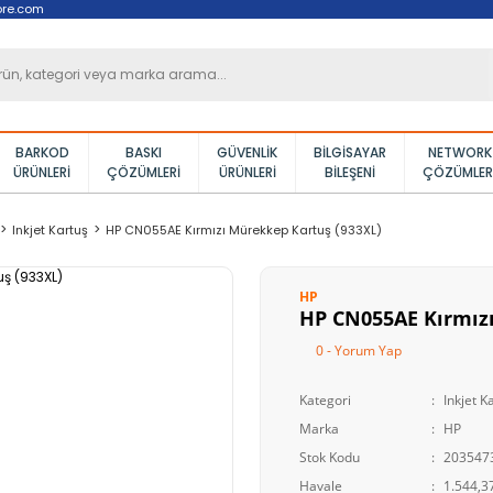
ore.com
BARKOD
BASKI
GÜVENLIK
BILGISAYAR
NETWORK
ÜRÜNLERI
ÇÖZÜMLERI
ÜRÜNLERI
BILEŞENI
ÇÖZÜMLER
Inkjet Kartuş
HP CN055AE Kırmızı Mürekkep Kartuş (933XL)
HP
HP CN055AE Kırmızı
0 - Yorum Yap
Kategori
Inkjet K
Marka
HP
Stok Kodu
203547
Havale
1.544,37