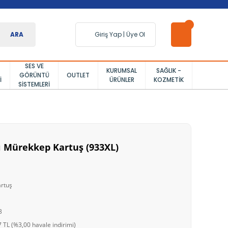
ARA
Giriş Yap
|
Üye Ol
SES VE
KURUMSAL
SAĞLIK -
GÖRÜNTÜ
OUTLET
I
ÜRÜNLER
KOZMETIK
SISTEMLERI
 Mürekkep Kartuş (933XL)
artuş
3
 TL (%3,00 havale indirimi)