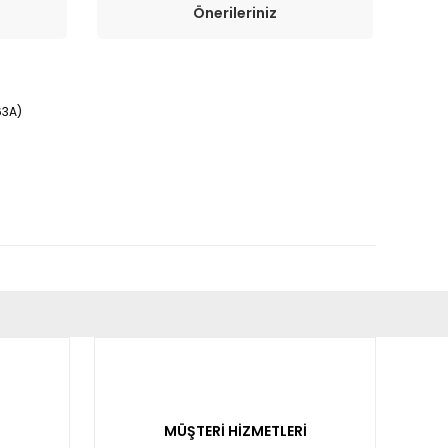
Önerileriniz
63A)
fımıza iletebilirsiniz.
MÜŞTERİ HİZMETLERİ