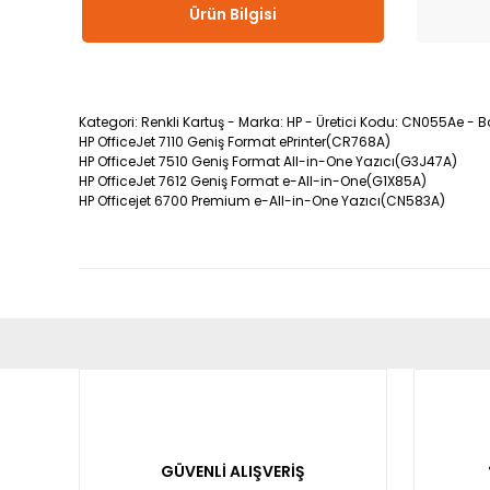
Ürün Bilgisi
Kategori: Renkli Kartuş - Marka: HP - Üretici Kodu: CN055Ae - B
HP OfficeJet 7110 Geniş Format ePrinter(CR768A)
HP OfficeJet 7510 Geniş Format All-in-One Yazıcı(G3J47A)
HP OfficeJet 7612 Geniş Format e-All-in-One(G1X85A)
HP Officejet 6700 Premium e-All-in-One Yazıcı(CN583A)
Bu ürünün fiyat bilgisi, resim, ürün açıklamalarında ve diğ
Görüş ve önerileriniz için teşekkür ederiz.
Ürün resmi kalitesiz, bozuk veya görüntülenemiyor.
Ürün açıklamasında eksik bilgiler bulunuyor.
GÜVENLİ ALIŞVERİŞ
Ürün bilgilerinde hatalar bulunuyor.