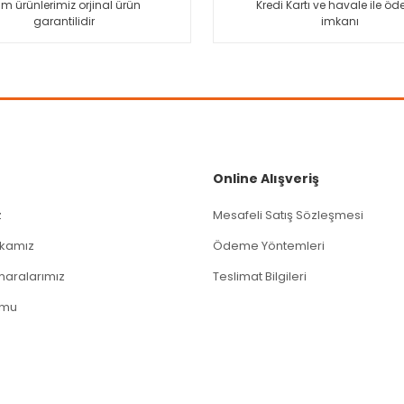
m ürünlerimiz orjinal ürün
Kredi Kartı ve havale ile ö
garantilidir
imkanı
Gönder
Online Alışveriş
z
Mesafeli Satış Sözleşmesi
tikamız
Ödeme Yöntemleri
aralarımız
Teslimat Bilgileri
rmu