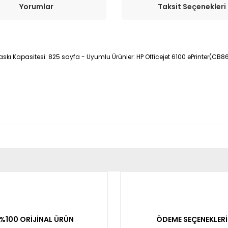
Yorumlar
Taksit Seçenekleri
askı Kapasitesi: 825 sayfa - Uyumlu Ürünler: HP Officejet 6100 ePrinter(CB8
er konularda yetersiz gördüğünüz noktaları öneri formunu kullanarak tara
Bu ürüne ilk yorumu siz yapın!
Yorum Yaz
%100 ORİJİNAL ÜRÜN
ÖDEME SEÇENEKLERİ