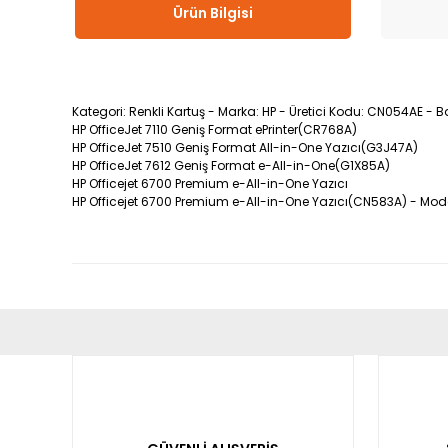
Ürün Bilgisi
Kategori: Renkli Kartuş - Marka: HP - Üretici Kodu: CN054AE - B
HP OfficeJet 7110 Geniş Format ePrinter(CR768A)
HP OfficeJet 7510 Geniş Format All-in-One Yazıcı(G3J47A)
HP OfficeJet 7612 Geniş Format e-All-in-One(G1X85A)
HP Officejet 6700 Premium e-All-in-One Yazıcı
HP Officejet 6700 Premium e-All-in-One Yazıcı(CN583A) - Model 
Bu ürünün fiyat bilgisi, resim, ürün açıklamalarında ve diğ
Görüş ve önerileriniz için teşekkür ederiz.
Ürün resmi kalitesiz, bozuk veya görüntülenemiyor.
Ürün açıklamasında eksik bilgiler bulunuyor.