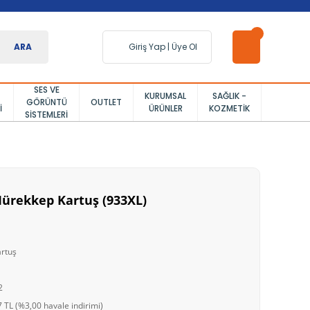
ARA
Giriş Yap
|
Üye Ol
SES VE
KURUMSAL
SAĞLIK -
GÖRÜNTÜ
OUTLET
I
ÜRÜNLER
KOZMETIK
SISTEMLERI
ürekkep Kartuş (933XL)
artuş
2
 TL (%3,00 havale indirimi)