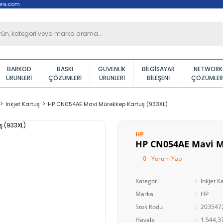
ore.com
BARKOD
BASKI
GÜVENLIK
BILGISAYAR
NETWORK
ÜRÜNLERI
ÇÖZÜMLERI
ÜRÜNLERI
BILEŞENI
ÇÖZÜMLER
Inkjet Kartuş
HP CN054AE Mavi Mürekkep Kartuş (933XL)
HP
HP CN054AE Mavi M
0 - Yorum Yap
Kategori
Inkjet K
Marka
HP
Stok Kodu
203547
Havale
1.544,37