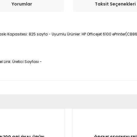
Yorumlar
Taksit Seçenekleri
askı Kapasitesi: 825 sayfa - Uyumlu Ürünler: HP Officejet 6100 ePrinter(CB8
Link: Üretici Sayfası -
er konularda yetersiz gördüğünüz noktaları öneri formunu kullanarak tara
Bu ürüne ilk yorumu siz yapın!
Yorum Yaz