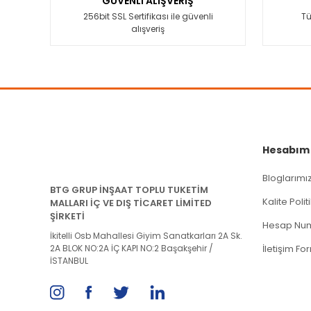
GÜVENLİ ALIŞVERİŞ
Ürün bilgilerinde hatalar bulunuyor.
256bit SSL Sertifikası ile güvenli
Tü
alışveriş
Ürün fiyatı diğer sitelerden daha pahalı.
Bu ürüne benzer farklı alternatifler olmalı.
Hesabım
Bloglarımı
BTG GRUP İNŞAAT TOPLU TUKETİM
Kalite Poli
MALLARI İÇ VE DIŞ TİCARET LİMİTED
ŞİRKETİ
Hesap Num
İkitelli Osb Mahallesi Giyim Sanatkarları 2A Sk.
2A BLOK NO:2A İÇ KAPI NO:2 Başakşehir /
İletişim Fo
İSTANBUL