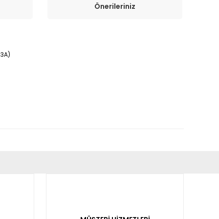
Önerileriniz
63A)
fımıza iletebilirsiniz.