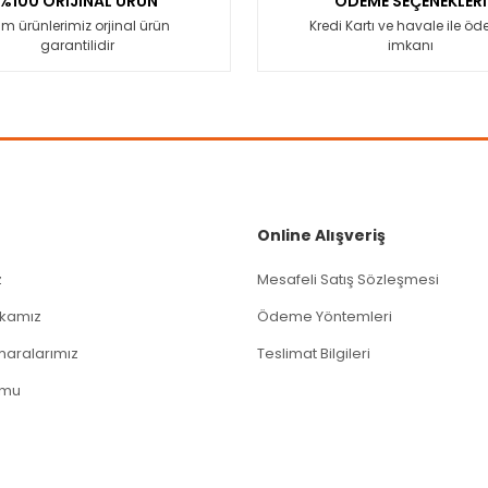
%100 ORİJİNAL ÜRÜN
ÖDEME SEÇENEKLERİ
m ürünlerimiz orjinal ürün
Kredi Kartı ve havale ile ö
garantilidir
imkanı
Gönder
Online Alışveriş
z
Mesafeli Satış Sözleşmesi
tikamız
Ödeme Yöntemleri
aralarımız
Teslimat Bilgileri
rmu