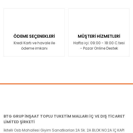
ÖDEME SEÇENEKLERİ
MÜŞTERİ HİZMETLERİ
Kredi Kartı ve havale ile
Hafta içi: 09:00 - 18:00 C.tesi
ödeme imkanı
- Pazar Online Destek
BTG GRUP İNŞAAT TOPLU TUKETİM MALLARI İÇ VE DIŞ TİCARET
LİMİTED ŞİRKETİ
İkitelli Osb Mahallesi Giyim Sanatkarları 2A Sk. 2A BLOK NO:2A İÇ KAPI