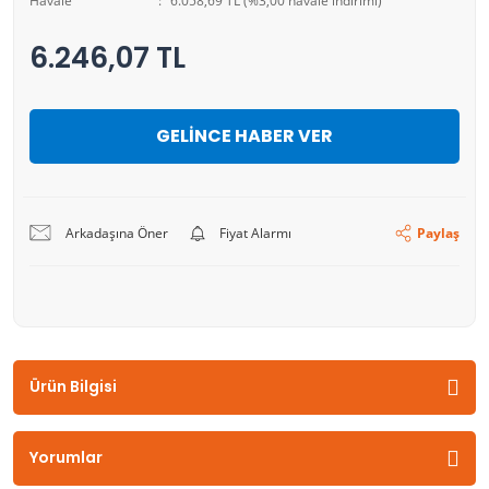
Havale
6.058,69 TL (%3,00 havale indirimi)
6.246,07 TL
GELİNCE HABER VER
Arkadaşına Öner
Fiyat Alarmı
Paylaş
Ürün Bilgisi
Yorumlar