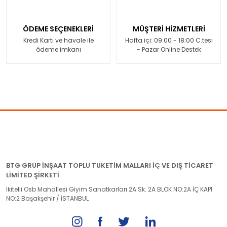
ÖDEME SEÇENEKLERİ
MÜŞTERİ HİZMETLERİ
Kredi Kartı ve havale ile
Hafta içi: 09:00 - 18:00 C.tesi
ödeme imkanı
- Pazar Online Destek
BTG GRUP İNŞAAT TOPLU TUKETİM MALLARI İÇ VE DIŞ TİCARET
LİMİTED ŞİRKETİ
İkitelli Osb Mahallesi Giyim Sanatkarları 2A Sk. 2A BLOK NO:2A İÇ KAPI
NO:2 Başakşehir / İSTANBUL