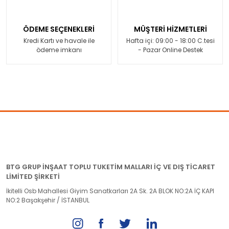
ÖDEME SEÇENEKLERİ
MÜŞTERİ HİZMETLERİ
Kredi Kartı ve havale ile
Hafta içi: 09:00 - 18:00 C.tesi
ödeme imkanı
- Pazar Online Destek
BTG GRUP İNŞAAT TOPLU TUKETİM MALLARI İÇ VE DIŞ TİCARET
LİMİTED ŞİRKETİ
İkitelli Osb Mahallesi Giyim Sanatkarları 2A Sk. 2A BLOK NO:2A İÇ KAPI
NO:2 Başakşehir / İSTANBUL