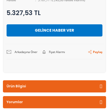
Havale
5.167,71 TL (%3,00 havale indirimi)
5.327,53 TL
GELİNCE HABER VER
Arkadaşına Öner
Fiyat Alarmı
Paylaş
Ürün Bilgisi
Yorumlar