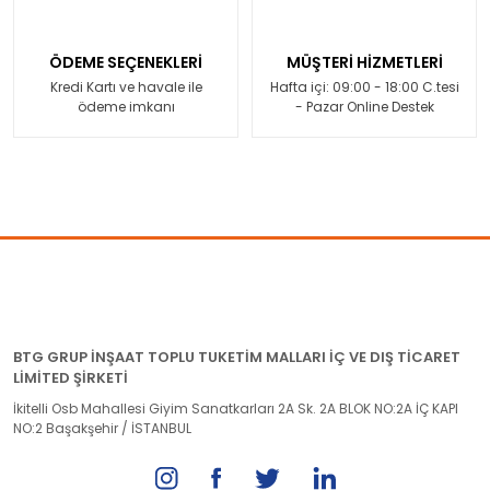
ÖDEME SEÇENEKLERİ
MÜŞTERİ HİZMETLERİ
Kredi Kartı ve havale ile
Hafta içi: 09:00 - 18:00 C.tesi
ödeme imkanı
- Pazar Online Destek
BTG GRUP İNŞAAT TOPLU TUKETİM MALLARI İÇ VE DIŞ TİCARET
LİMİTED ŞİRKETİ
İkitelli Osb Mahallesi Giyim Sanatkarları 2A Sk. 2A BLOK NO:2A İÇ KAPI
NO:2 Başakşehir / İSTANBUL