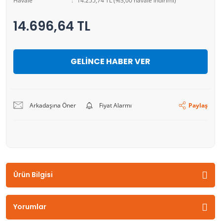
Havale
14.255,74 TL (%3,00 havale indirimi)
14.696,64 TL
GELİNCE HABER VER
Arkadaşına Öner
Fiyat Alarmı
Paylaş
Ürün Bilgisi
Yorumlar