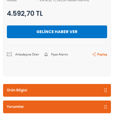
Havale
4.454,92 TL (%3,00 havale indirimi)
4.592,70 TL
GELİNCE HABER VER
Arkadaşına Öner
Fiyat Alarmı
Paylaş
Ürün Bilgisi
Yorumlar