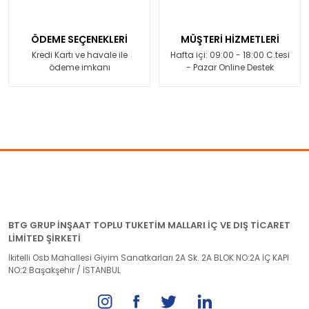
ÖDEME SEÇENEKLERİ
MÜŞTERİ HİZMETLERİ
Kredi Kartı ve havale ile
Hafta içi: 09:00 - 18:00 C.tesi
ödeme imkanı
- Pazar Online Destek
BTG GRUP İNŞAAT TOPLU TUKETİM MALLARI İÇ VE DIŞ TİCARET
LİMİTED ŞİRKETİ
İkitelli Osb Mahallesi Giyim Sanatkarları 2A Sk. 2A BLOK NO:2A İÇ KAPI
NO:2 Başakşehir / İSTANBUL