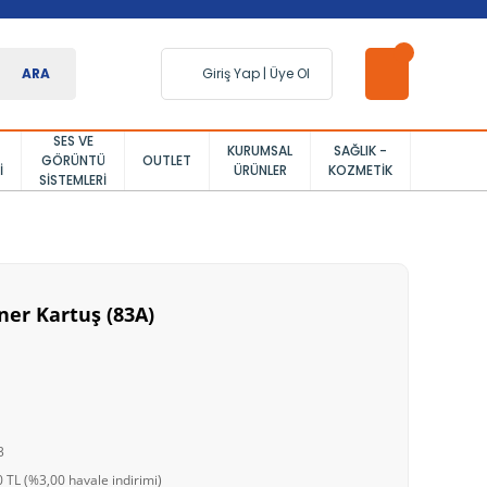
ARA
Giriş Yap
|
Üye Ol
SES VE
KURUMSAL
SAĞLIK -
GÖRÜNTÜ
OUTLET
I
ÜRÜNLER
KOZMETIK
SISTEMLERI
ner Kartuş (83A)
3
 TL (%3,00 havale indirimi)