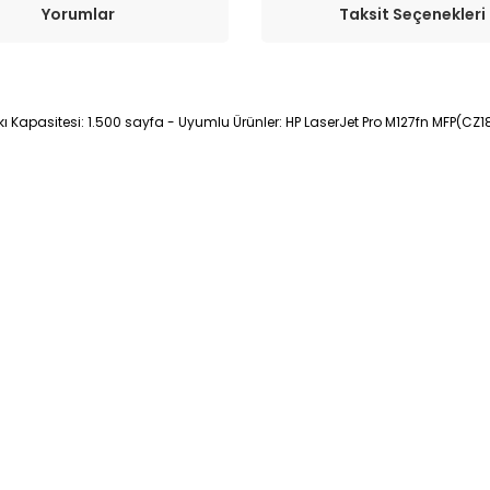
Yorumlar
Taksit Seçenekleri
kı Kapasitesi: 1.500 sayfa - Uyumlu Ürünler: HP LaserJet Pro M127fn MFP(CZ1