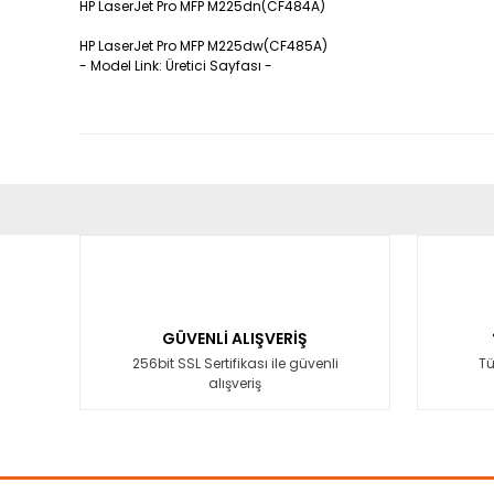
HP LaserJet Pro MFP M225dn(CF484A)
HP LaserJet Pro MFP M225dw(CF485A)
- Model Link: Üretici Sayfası -
Bu ürünün fiyat bilgisi, resim, ürün açıklamalarında ve diğ
Görüş ve önerileriniz için teşekkür ederiz.
Ürün resmi kalitesiz, bozuk veya görüntülenemiyor.
Ürün açıklamasında eksik bilgiler bulunuyor.
GÜVENLİ ALIŞVERİŞ
Ürün bilgilerinde hatalar bulunuyor.
256bit SSL Sertifikası ile güvenli
Tü
alışveriş
Ürün fiyatı diğer sitelerden daha pahalı.
Bu ürüne benzer farklı alternatifler olmalı.