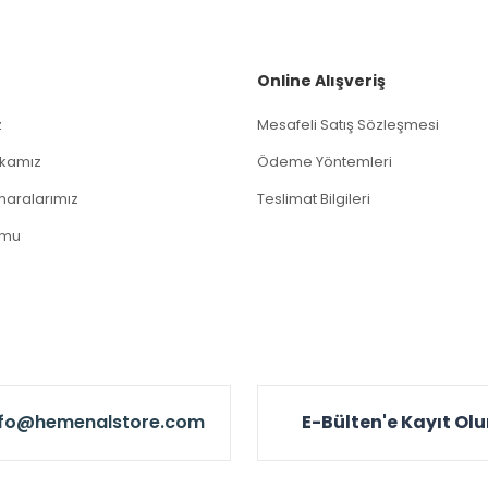
Gönder
Online Alışveriş
z
Mesafeli Satış Sözleşmesi
tikamız
Ödeme Yöntemleri
aralarımız
Teslimat Bilgileri
rmu
nfo@hemenalstore.com
E-Bülten'e Kayıt Ol