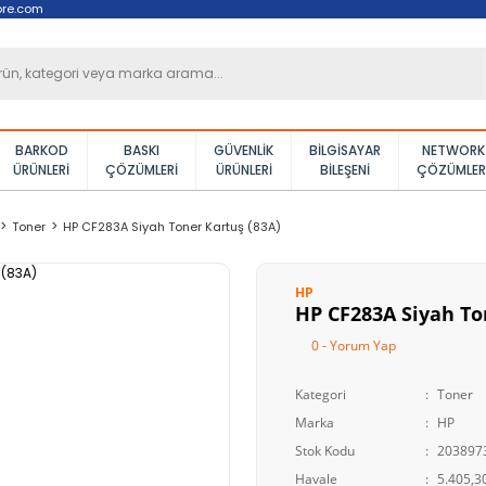
ore.com
BARKOD
BASKI
GÜVENLIK
BILGISAYAR
NETWORK
ÜRÜNLERI
ÇÖZÜMLERI
ÜRÜNLERI
BILEŞENI
ÇÖZÜMLER
Toner
HP CF283A Siyah Toner Kartuş (83A)
HP
HP CF283A Siyah To
0 - Yorum Yap
Kategori
Toner
Marka
HP
Stok Kodu
203897
Havale
5.405,30