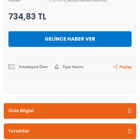
Havale
712,79 TL (%3,00 havale indirimi)
734,83 TL
GELİNCE HABER VER
Arkadaşına Öner
Fiyat Alarmı
Paylaş
Ürün Bilgisi
Yorumlar