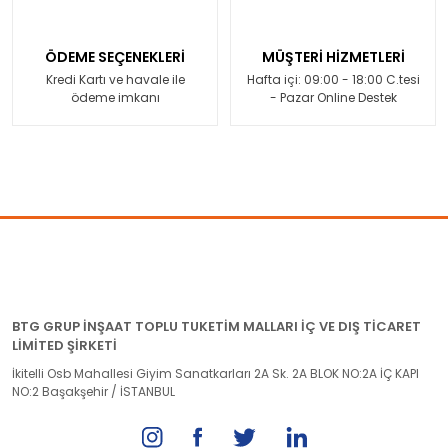
ÖDEME SEÇENEKLERİ
MÜŞTERİ HİZMETLERİ
Kredi Kartı ve havale ile
Hafta içi: 09:00 - 18:00 C.tesi
ödeme imkanı
- Pazar Online Destek
BTG GRUP İNŞAAT TOPLU TUKETİM MALLARI İÇ VE DIŞ TİCARET
LİMİTED ŞİRKETİ
İkitelli Osb Mahallesi Giyim Sanatkarları 2A Sk. 2A BLOK NO:2A İÇ KAPI
NO:2 Başakşehir / İSTANBUL