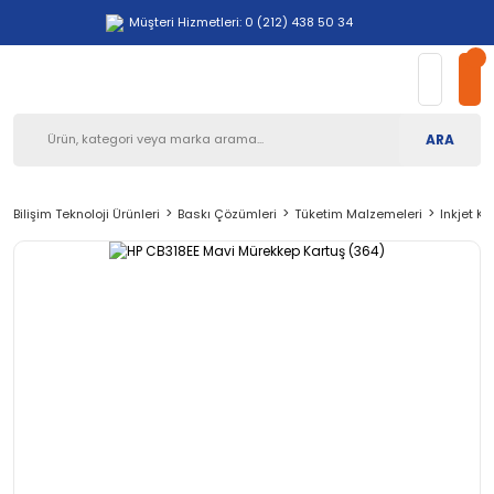
Müşteri Hizmetleri: 0 (212) 438 50 34
ARA
Bilişim Teknoloji Ürünleri
Baskı Çözümleri
Tüketim Malzemeleri
Inkjet Ka