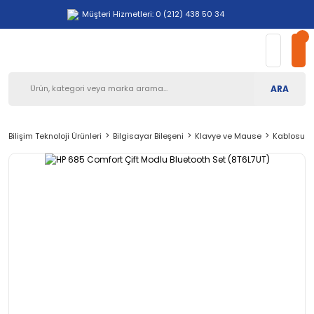
Müşteri Hizmetleri: 0 (212) 438 50 34
ARA
Bilişim Teknoloji Ürünleri
Bilgisayar Bileşeni
Klavye ve Mause
Kablosuz 