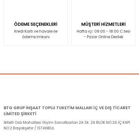
ÖDEME SEÇENEKLERİ
MÜŞTERİ HİZMETLERİ
Kredi Kartı ve havale ile
Hafta içi: 09:00 - 18:00 C.tesi
ödeme imkanı
- Pazar Online Destek
BTG GRUP İNŞAAT TOPLU TUKETİM MALLARI İÇ VE DIŞ TİCARET
LİMİTED ŞİRKETİ
İkitelli Osb Mahallesi Giyim Sanatkarları 2A Sk. 2A BLOK NO:2A İÇ KAPI
NO:2 Başakşehir / İSTANBUL