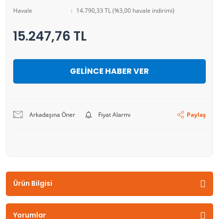
Havale
14.790,33 TL (%3,00 havale indirimi)
15.247,76 TL
GELİNCE HABER VER
Arkadaşına Öner
Fiyat Alarmı
Paylaş
Ürün Bilgisi
Yorumlar