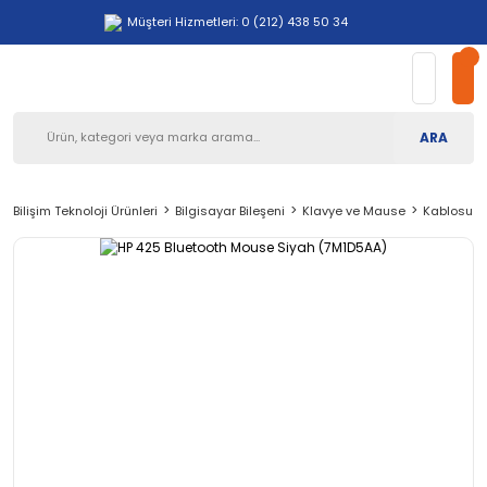
Müşteri Hizmetleri: 0 (212) 438 50 34
ARA
Bilişim Teknoloji Ürünleri
Bilgisayar Bileşeni
Klavye ve Mause
Kablosuz