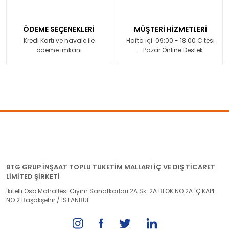
ÖDEME SEÇENEKLERİ
MÜŞTERİ HİZMETLERİ
Kredi Kartı ve havale ile
Hafta içi: 09:00 - 18:00 C.tesi
ödeme imkanı
- Pazar Online Destek
BTG GRUP İNŞAAT TOPLU TUKETİM MALLARI İÇ VE DIŞ TİCARET
LİMİTED ŞİRKETİ
İkitelli Osb Mahallesi Giyim Sanatkarları 2A Sk. 2A BLOK NO:2A İÇ KAPI
NO:2 Başakşehir / İSTANBUL