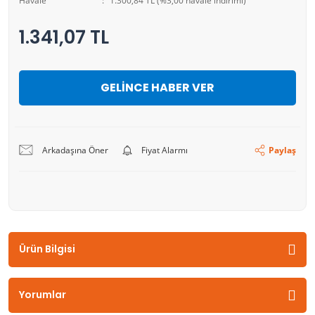
Havale
1.300,84 TL (%3,00 havale indirimi)
1.341,07 TL
GELİNCE HABER VER
Arkadaşına Öner
Fiyat Alarmı
Paylaş
Ürün Bilgisi
Yorumlar