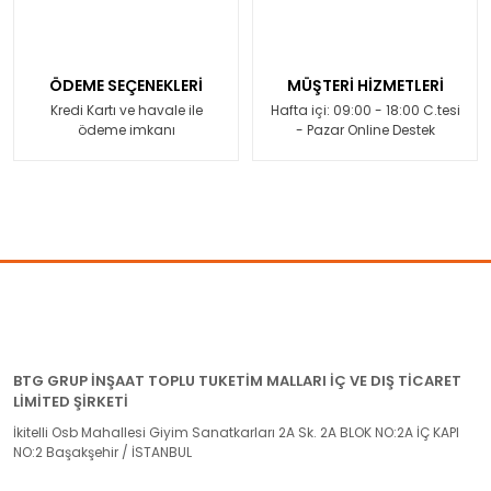
ÖDEME SEÇENEKLERİ
MÜŞTERİ HİZMETLERİ
Kredi Kartı ve havale ile
Hafta içi: 09:00 - 18:00 C.tesi
ödeme imkanı
- Pazar Online Destek
BTG GRUP İNŞAAT TOPLU TUKETİM MALLARI İÇ VE DIŞ TİCARET
LİMİTED ŞİRKETİ
İkitelli Osb Mahallesi Giyim Sanatkarları 2A Sk. 2A BLOK NO:2A İÇ KAPI
NO:2 Başakşehir / İSTANBUL