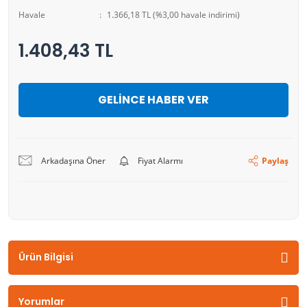
Havale
1.366,18 TL (%3,00 havale indirimi)
1.408,43 TL
GELİNCE HABER VER
Arkadaşına Öner
Fiyat Alarmı
Paylaş
Ürün Bilgisi
Yorumlar