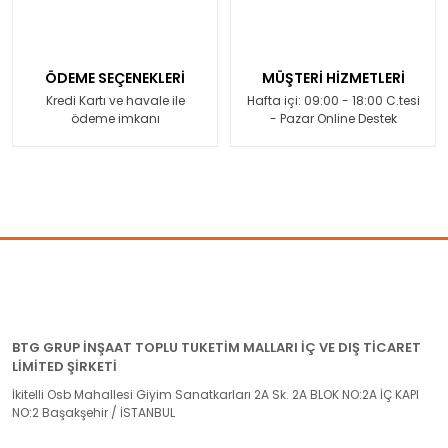
ÖDEME SEÇENEKLERİ
MÜŞTERİ HİZMETLERİ
Kredi Kartı ve havale ile
Hafta içi: 09:00 - 18:00 C.tesi
ödeme imkanı
- Pazar Online Destek
BTG GRUP İNŞAAT TOPLU TUKETİM MALLARI İÇ VE DIŞ TİCARET
LİMİTED ŞİRKETİ
İkitelli Osb Mahallesi Giyim Sanatkarları 2A Sk. 2A BLOK NO:2A İÇ KAPI
NO:2 Başakşehir / İSTANBUL