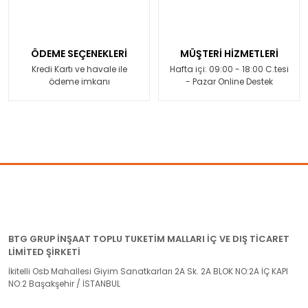
ÖDEME SEÇENEKLERİ
MÜŞTERİ HİZMETLERİ
Kredi Kartı ve havale ile
Hafta içi: 09:00 - 18:00 C.tesi
ödeme imkanı
- Pazar Online Destek
BTG GRUP İNŞAAT TOPLU TUKETİM MALLARI İÇ VE DIŞ TİCARET
LİMİTED ŞİRKETİ
İkitelli Osb Mahallesi Giyim Sanatkarları 2A Sk. 2A BLOK NO:2A İÇ KAPI
NO:2 Başakşehir / İSTANBUL