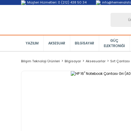
Müşteri Hizmetleri: 0 (212) 438 50 34
info@hemenalst
GÜÇ
YAZILIM
AKSESUAR
BILGISAYAR
ELEKTRONIĞI
Bilişim Teknoloji Ürünleri
Bilgisayar
Aksesuarlar
Sırt Çantası