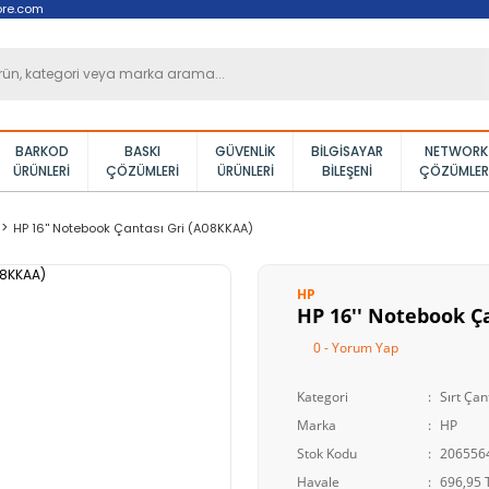
ore.com
BARKOD
BASKI
GÜVENLIK
BILGISAYAR
NETWORK
ÜRÜNLERI
ÇÖZÜMLERI
ÜRÜNLERI
BILEŞENI
ÇÖZÜMLER
HP 16'' Notebook Çantası Gri (A08KKAA)
HP
HP 16'' Notebook Ç
0 - Yorum Yap
Kategori
Sırt Çan
Marka
HP
Stok Kodu
206556
Havale
696,95 T