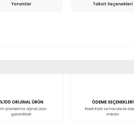
Yorumlar
Taksit Seçenekleri
er konularda yetersiz gördüğünüz noktaları öneri formunu kullanarak tara
Bu ürüne ilk yorumu siz yapın!
Yorum Yaz
%100 ORİJİNAL ÜRÜN
ÖDEME SEÇENEKLERİ
m ürünlerimiz orjinal ürün
Kredi Kartı ve havale ile ö
garantilidir
imkanı