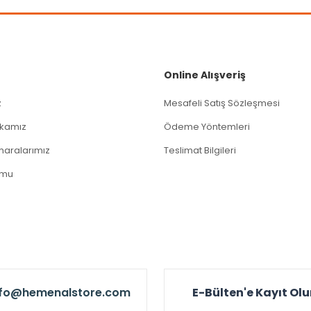
Gönder
Online Alışveriş
z
Mesafeli Satış Sözleşmesi
tikamız
Ödeme Yöntemleri
aralarımız
Teslimat Bilgileri
rmu
nfo@hemenalstore.com
E-Bülten'e Kayıt Ol