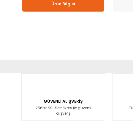
Ürün Bilgisi
Bu ürünün fiyat bilgisi, resim, ürün açıklamalarında ve diğ
Görüş ve önerileriniz için teşekkür ederiz.
Ürün resmi kalitesiz, bozuk veya görüntülenemiyor.
Ürün açıklamasında eksik bilgiler bulunuyor.
GÜVENLİ ALIŞVERİŞ
Ürün bilgilerinde hatalar bulunuyor.
256bit SSL Sertifikası ile güvenli
Tü
alışveriş
Ürün fiyatı diğer sitelerden daha pahalı.
Bu ürüne benzer farklı alternatifler olmalı.