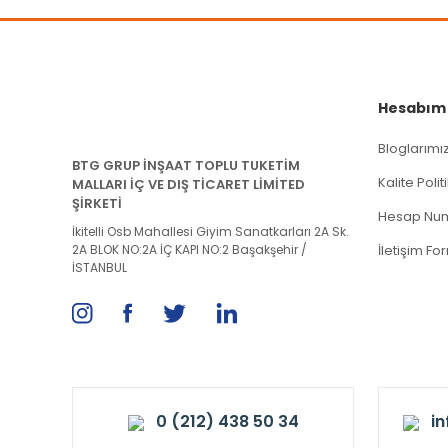
Hesabım
Bloglarımı
BTG GRUP İNŞAAT TOPLU TUKETİM
Kalite Poli
MALLARI İÇ VE DIŞ TİCARET LİMİTED
ŞİRKETİ
Hesap Num
İkitelli Osb Mahallesi Giyim Sanatkarları 2A Sk.
2A BLOK NO:2A İÇ KAPI NO:2 Başakşehir /
İletişim Fo
İSTANBUL
0 (212) 438 50 34
i