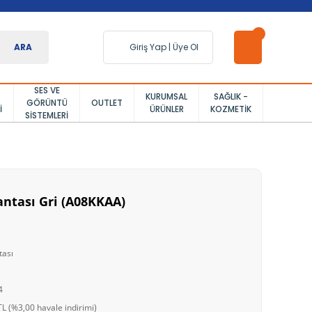
ARA
Giriş Yap
|
Üye Ol
SES VE
KURUMSAL
SAĞLIK -
GÖRÜNTÜ
OUTLET
I
ÜRÜNLER
KOZMETIK
SISTEMLERI
antası Gri (A08KKAA)
tası
4
L (%3,00 havale indirimi)