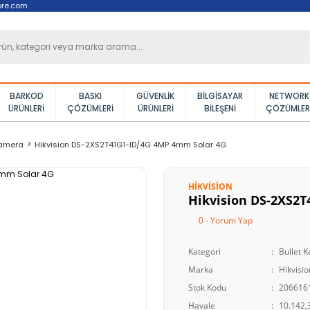
ore.com
BARKOD
BASKI
GÜVENLIK
BILGISAYAR
NETWORK
ÜRÜNLERI
ÇÖZÜMLERI
ÜRÜNLERI
BILEŞENI
ÇÖZÜMLER
Kamera
Hikvision DS-2XS2T41G1-ID/4G 4MP 4mm Solar 4G
HIKVISION
Hikvision DS-2XS2
0 - Yorum Yap
Kategori
Bullet 
Marka
Hikvisio
Stok Kodu
206616
Havale
10.142,3