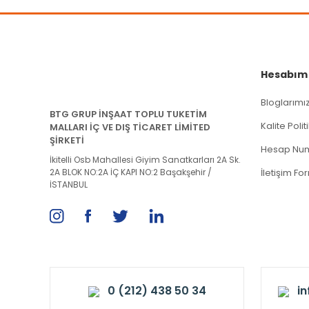
Hesabım
Bloglarımı
BTG GRUP İNŞAAT TOPLU TUKETİM
Kalite Poli
MALLARI İÇ VE DIŞ TİCARET LİMİTED
ŞİRKETİ
Hesap Num
İkitelli Osb Mahallesi Giyim Sanatkarları 2A Sk.
2A BLOK NO:2A İÇ KAPI NO:2 Başakşehir /
İletişim Fo
İSTANBUL
0 (212) 438 50 34
i