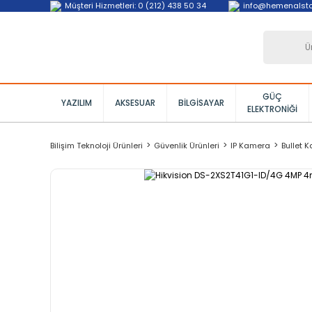
Müşteri Hizmetleri: 0 (212) 438 50 34
info@hemenalst
GÜÇ
YAZILIM
AKSESUAR
BILGISAYAR
ELEKTRONIĞI
Bilişim Teknoloji Ürünleri
Güvenlik Ürünleri
IP Kamera
Bullet 