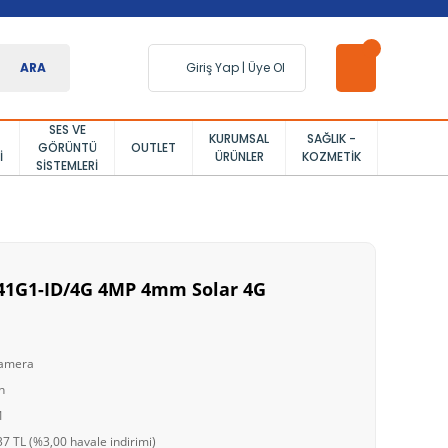
ARA
Giriş Yap
|
Üye Ol
SES VE
KURUMSAL
SAĞLIK -
GÖRÜNTÜ
OUTLET
I
ÜRÜNLER
KOZMETIK
SISTEMLERI
T41G1-ID/4G 4MP 4mm Solar 4G
Kamera
n
1
7 TL (%3,00 havale indirimi)