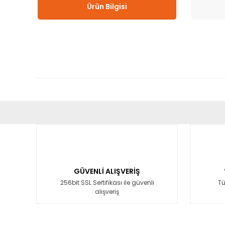
Ürün Bilgisi
Bu ürünün fiyat bilgisi, resim, ürün açıklamalarında ve diğ
Görüş ve önerileriniz için teşekkür ederiz.
Ürün resmi kalitesiz, bozuk veya görüntülenemiyor.
Ürün açıklamasında eksik bilgiler bulunuyor.
GÜVENLİ ALIŞVERİŞ
Ürün bilgilerinde hatalar bulunuyor.
256bit SSL Sertifikası ile güvenli
Tü
alışveriş
Ürün fiyatı diğer sitelerden daha pahalı.
Bu ürüne benzer farklı alternatifler olmalı.