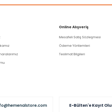
Gönder
Online Alışveriş
z
Mesafeli Satış Sözleşmesi
tikamız
Ödeme Yöntemleri
aralarımız
Teslimat Bilgileri
rmu
nfo@hemenalstore.com
E-Bülten'e Kayıt Ol