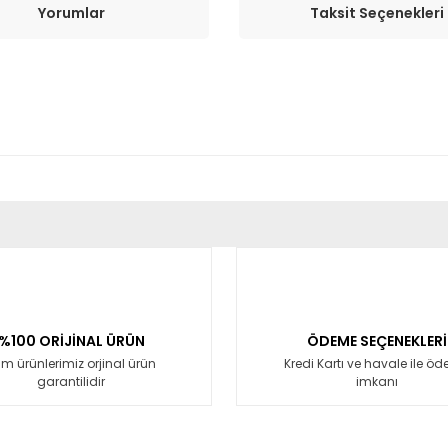
Yorumlar
Taksit Seçenekleri
er konularda yetersiz gördüğünüz noktaları öneri formunu kullanarak tara
Bu ürüne ilk yorumu siz yapın!
Yorum Yaz
%100 ORİJİNAL ÜRÜN
ÖDEME SEÇENEKLERİ
m ürünlerimiz orjinal ürün
Kredi Kartı ve havale ile ö
garantilidir
imkanı