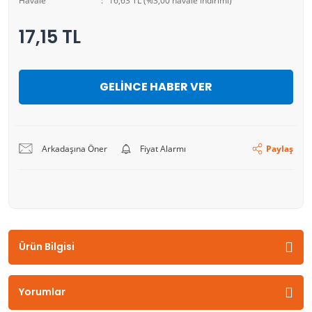
Havale
16,63 TL (%3,00 havale indirimi)
17,15 TL
GELİNCE HABER VER
Arkadaşına Öner
Fiyat Alarmı
Paylaş
Ürün Bilgisi
Yorumlar