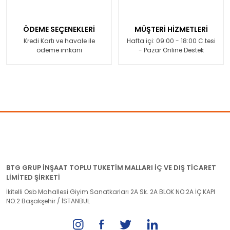
ÖDEME SEÇENEKLERİ
MÜŞTERİ HİZMETLERİ
Kredi Kartı ve havale ile
Hafta içi: 09:00 - 18:00 C.tesi
ödeme imkanı
- Pazar Online Destek
BTG GRUP İNŞAAT TOPLU TUKETİM MALLARI İÇ VE DIŞ TİCARET
LİMİTED ŞİRKETİ
İkitelli Osb Mahallesi Giyim Sanatkarları 2A Sk. 2A BLOK NO:2A İÇ KAPI
NO:2 Başakşehir / İSTANBUL