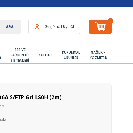
0
ARA
Giriş Yap
|
Üye Ol
SES VE
KURUMSAL
SAĞLIK -
GÖRÜNTÜ
OUTLET
I
ÜRÜNLER
KOZMETIK
SISTEMLERI
t6A S/FTP Gri LS0H (2m)
Yap
ablo