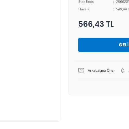
Stok Kodu
206628
Havale
549,44 T
566,43 TL
GEL
Arkadaşına Öner