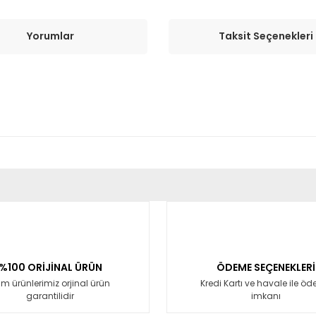
Yorumlar
Taksit Seçenekleri
er konularda yetersiz gördüğünüz noktaları öneri formunu kullanarak tara
Bu ürüne ilk yorumu siz yapın!
Yorum Yaz
%100 ORİJİNAL ÜRÜN
ÖDEME SEÇENEKLERİ
m ürünlerimiz orjinal ürün
Kredi Kartı ve havale ile ö
garantilidir
imkanı