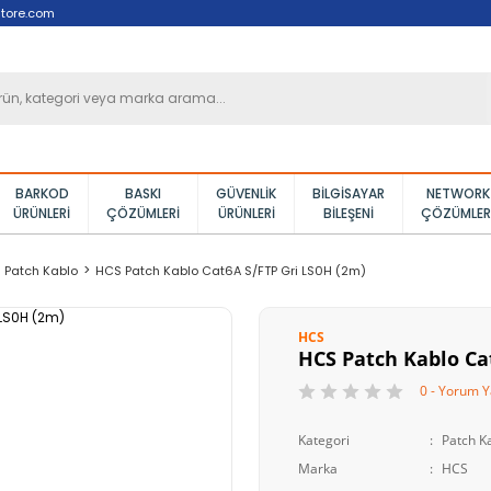
tore.com
BARKOD
BASKI
GÜVENLIK
BILGISAYAR
NETWORK
ÜRÜNLERI
ÇÖZÜMLERI
ÜRÜNLERI
BILEŞENI
ÇÖZÜMLER
Patch Kablo
HCS Patch Kablo Cat6A S/FTP Gri LS0H (2m)
HCS
HCS Patch Kablo Ca
0 - Yorum 
Kategori
Patch K
Marka
HCS