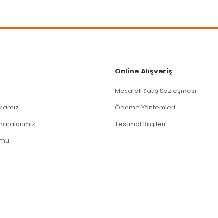
Gönder
Online Alışveriş
z
Mesafeli Satış Sözleşmesi
tikamız
Ödeme Yöntemleri
aralarımız
Teslimat Bilgileri
rmu