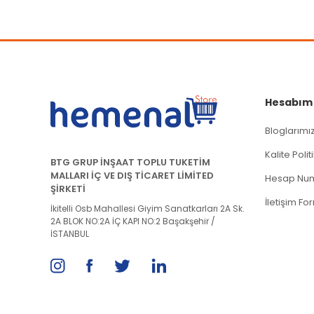
Bu ürüne benzer farklı alternatifler olmalı.
Hesabım
Bloglarımı
Kalite Poli
BTG GRUP İNŞAAT TOPLU TUKETİM
MALLARI İÇ VE DIŞ TİCARET LİMİTED
Hesap Num
ŞİRKETİ
İletişim Fo
İkitelli Osb Mahallesi Giyim Sanatkarları 2A Sk.
2A BLOK NO:2A İÇ KAPI NO:2 Başakşehir /
İSTANBUL