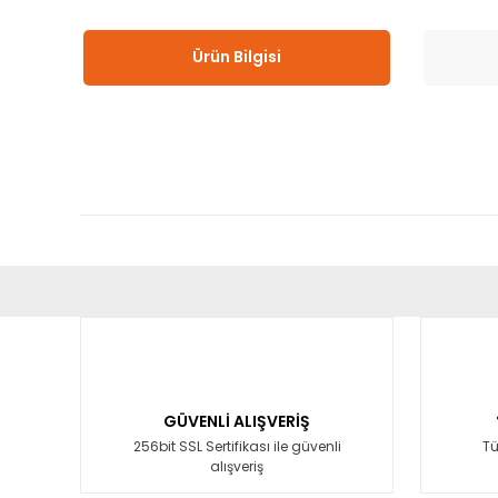
Ürün Bilgisi
Bu ürünün fiyat bilgisi, resim, ürün açıklamalarında ve diğ
Görüş ve önerileriniz için teşekkür ederiz.
Ürün resmi kalitesiz, bozuk veya görüntülenemiyor.
Ürün açıklamasında eksik bilgiler bulunuyor.
GÜVENLİ ALIŞVERİŞ
Ürün bilgilerinde hatalar bulunuyor.
256bit SSL Sertifikası ile güvenli
Tü
alışveriş
Ürün fiyatı diğer sitelerden daha pahalı.