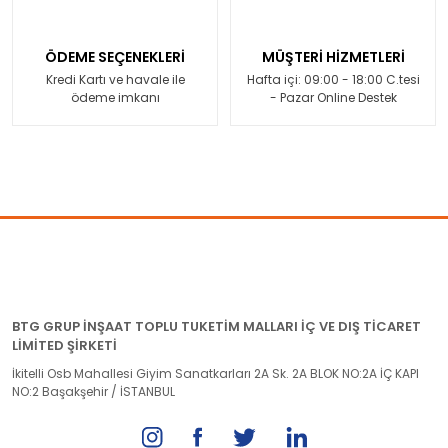
ÖDEME SEÇENEKLERİ
MÜŞTERİ HİZMETLERİ
Kredi Kartı ve havale ile
Hafta içi: 09:00 - 18:00 C.tesi
ödeme imkanı
- Pazar Online Destek
BTG GRUP İNŞAAT TOPLU TUKETİM MALLARI İÇ VE DIŞ TİCARET
LİMİTED ŞİRKETİ
İkitelli Osb Mahallesi Giyim Sanatkarları 2A Sk. 2A BLOK NO:2A İÇ KAPI
NO:2 Başakşehir / İSTANBUL