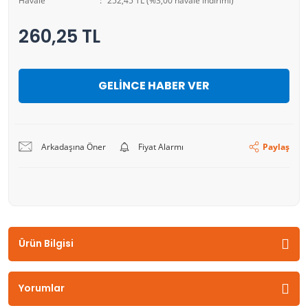
Havale
252,45 TL (%3,00 havale indirimi)
260,25 TL
GELİNCE HABER VER
Arkadaşına Öner
Fiyat Alarmı
Paylaş
Ürün Bilgisi
Yorumlar