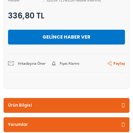
Havale
326,69 TL (%3,00 havale indirimi)
336,80 TL
GELİNCE HABER VER
Arkadaşına Öner
Fiyat Alarmı
Paylaş
Ürün Bilgisi
Yorumlar