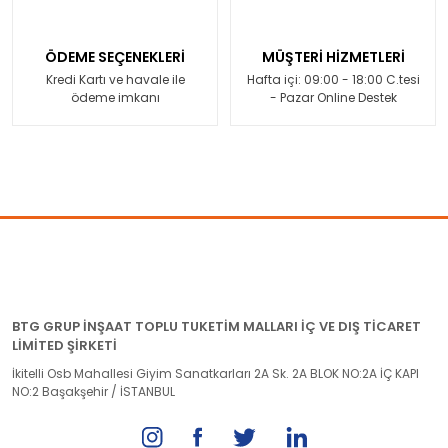
ÖDEME SEÇENEKLERİ
MÜŞTERİ HİZMETLERİ
Kredi Kartı ve havale ile
Hafta içi: 09:00 - 18:00 C.tesi
ödeme imkanı
- Pazar Online Destek
BTG GRUP İNŞAAT TOPLU TUKETİM MALLARI İÇ VE DIŞ TİCARET
LİMİTED ŞİRKETİ
İkitelli Osb Mahallesi Giyim Sanatkarları 2A Sk. 2A BLOK NO:2A İÇ KAPI
NO:2 Başakşehir / İSTANBUL