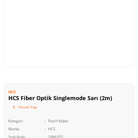
Kart Okuyucu
FireWall
Taşınabilir Harddisk
Stand
Optik Sürücü
Oyuncu Ürünleri
HCS
HCS Fiber Optik Singlemode Sarı (2m)
0 - Yorum Yap
Kategori
Patch Kablo
Marka
HCS
Stok Kodu
2066355