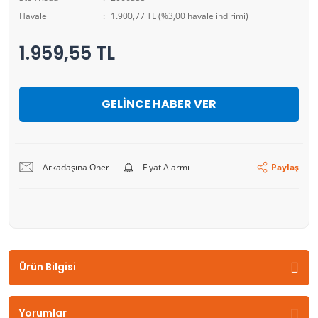
Havale
1.900,77 TL (%3,00 havale indirimi)
1.959,55 TL
GELİNCE HABER VER
Arkadaşına Öner
Fiyat Alarmı
Paylaş
Ürün Bilgisi
Yorumlar