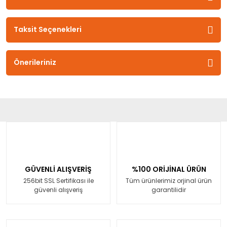
Taksit Seçenekleri
Önerileriniz
GÜVENLİ ALIŞVERİŞ
%100 ORİJİNAL ÜRÜN
256bit SSL Sertifikası ile
Tüm ürünlerimiz orjinal ürün
güvenli alışveriş
garantilidir