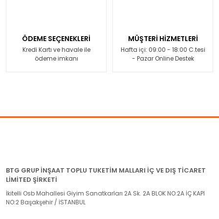
ÖDEME SEÇENEKLERİ
MÜŞTERİ HİZMETLERİ
Kredi Kartı ve havale ile
Hafta içi: 09:00 - 18:00 C.tesi
ödeme imkanı
- Pazar Online Destek
BTG GRUP İNŞAAT TOPLU TUKETİM MALLARI İÇ VE DIŞ TİCARET
LİMİTED ŞİRKETİ
İkitelli Osb Mahallesi Giyim Sanatkarları 2A Sk. 2A BLOK NO:2A İÇ KAPI
NO:2 Başakşehir / İSTANBUL