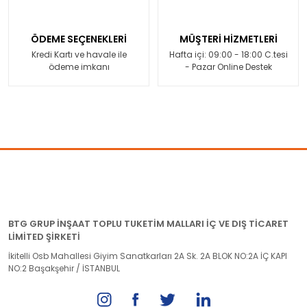
ÖDEME SEÇENEKLERİ
MÜŞTERİ HİZMETLERİ
Kredi Kartı ve havale ile
Hafta içi: 09:00 - 18:00 C.tesi
ödeme imkanı
- Pazar Online Destek
BTG GRUP İNŞAAT TOPLU TUKETİM MALLARI İÇ VE DIŞ TİCARET
LİMİTED ŞİRKETİ
İkitelli Osb Mahallesi Giyim Sanatkarları 2A Sk. 2A BLOK NO:2A İÇ KAPI
NO:2 Başakşehir / İSTANBUL