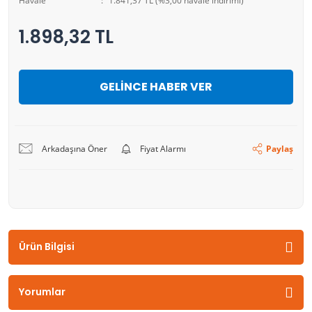
Havale
1.841,37 TL (%3,00 havale indirimi)
1.898,32 TL
GELİNCE HABER VER
Arkadaşına Öner
Fiyat Alarmı
Paylaş
Ürün Bilgisi
Yorumlar