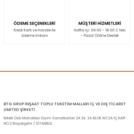
ÖDEME SEÇENEKLERİ
MÜŞTERİ HİZMETLERİ
Kredi Kartı ve havale ile
Hafta içi: 09:00 - 18:00 C.tesi
ödeme imkanı
- Pazar Online Destek
BTG GRUP İNŞAAT TOPLU TUKETİM MALLARI İÇ VE DIŞ TİCARET
LİMİTED ŞİRKETİ
İkitelli Osb Mahallesi Giyim Sanatkarları 2A Sk. 2A BLOK NO:2A İÇ KAPI
NO:2 Başakşehir / İSTANBUL