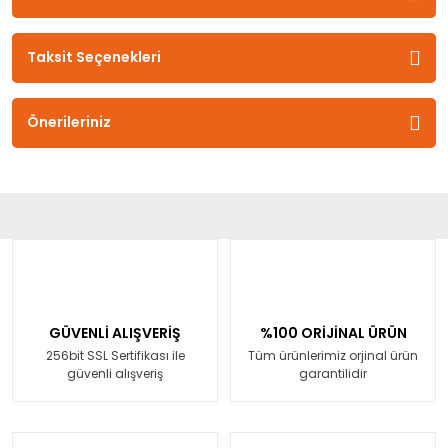
Taksit Seçenekleri
Önerileriniz
GÜVENLİ ALIŞVERİŞ
%100 ORİJİNAL ÜRÜN
256bit SSL Sertifikası ile
Tüm ürünlerimiz orjinal ürün
güvenli alışveriş
garantilidir