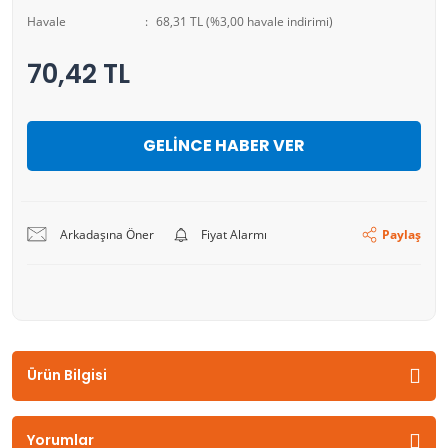
Havale
68,31 TL (%3,00 havale indirimi)
70,42 TL
GELİNCE HABER VER
Arkadaşına Öner
Fiyat Alarmı
Paylaş
Ürün Bilgisi
Yorumlar