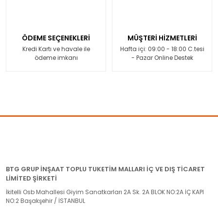
ÖDEME SEÇENEKLERİ
MÜŞTERİ HİZMETLERİ
Kredi Kartı ve havale ile
Hafta içi: 09:00 - 18:00 C.tesi
ödeme imkanı
- Pazar Online Destek
BTG GRUP İNŞAAT TOPLU TUKETİM MALLARI İÇ VE DIŞ TİCARET
LİMİTED ŞİRKETİ
İkitelli Osb Mahallesi Giyim Sanatkarları 2A Sk. 2A BLOK NO:2A İÇ KAPI
NO:2 Başakşehir / İSTANBUL