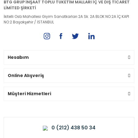
BTG GRUP İNŞAAT TOPLU TUKETİM MALLARI İÇ VE DIŞ TİCARET
LİMİTED ŞİRKETİ
İkitelli Osb Mahallesi Giyim Sanatkarları 2A Sk. 2A BLOK NO:2A İÇ KAPI
NO:2 Başakşehir / İSTANBUL
Hesabım
Online Alışveriş
Müşteri Hizmetleri
0 (212) 438 50 34