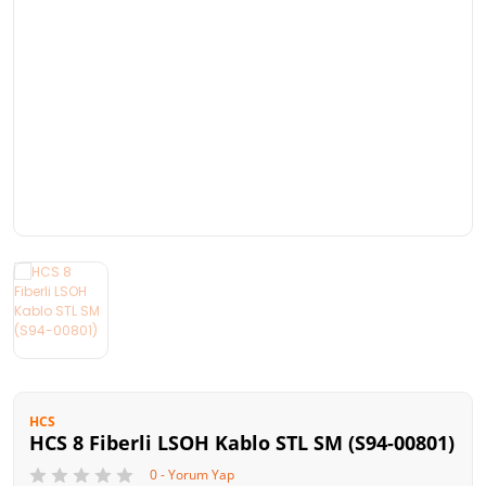
Kart Okuyucu
FireWall
Taşınabilir Harddisk
Stand
Optik Sürücü
Oyuncu Ürünleri
HCS
HCS 8 Fiberli LSOH Kablo STL SM (S94-00801)
0 - Yorum Yap