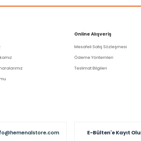
Gönder
Online Alışveriş
z
Mesafeli Satış Sözleşmesi
tikamız
Ödeme Yöntemleri
aralarımız
Teslimat Bilgileri
rmu
nfo@hemenalstore.com
E-Bülten'e Kayıt Ol