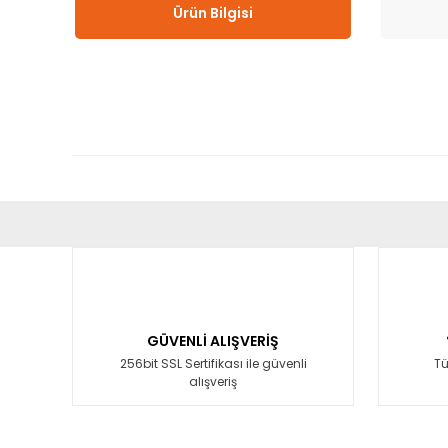
Ürün Bilgisi
Bu ürünün fiyat bilgisi, resim, ürün açıklamalarında ve diğ
Görüş ve önerileriniz için teşekkür ederiz.
Ürün resmi kalitesiz, bozuk veya görüntülenemiyor.
Ürün açıklamasında eksik bilgiler bulunuyor.
GÜVENLİ ALIŞVERİŞ
Ürün bilgilerinde hatalar bulunuyor.
256bit SSL Sertifikası ile güvenli
Tü
alışveriş
Ürün fiyatı diğer sitelerden daha pahalı.
Bu ürüne benzer farklı alternatifler olmalı.