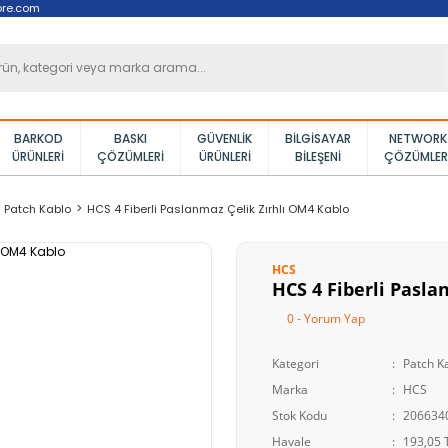
ore.com
BARKOD
BASKI
GÜVENLIK
BILGISAYAR
NETWORK
ÜRÜNLERI
ÇÖZÜMLERI
ÜRÜNLERI
BILEŞENI
ÇÖZÜMLER
Patch Kablo
HCS 4 Fiberli Paslanmaz Çelik Zırhlı OM4 Kablo
HCS
HCS 4 Fiberli Pasla
0 - Yorum Yap
Kategori
Patch K
Marka
HCS
Stok Kodu
206634
Havale
193,05 T