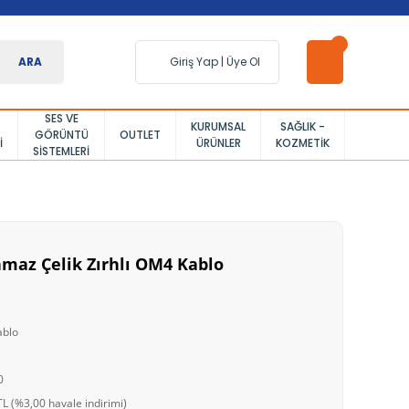
ARA
Giriş Yap
|
Üye Ol
SES VE
KURUMSAL
SAĞLIK -
GÖRÜNTÜ
OUTLET
I
ÜRÜNLER
KOZMETIK
SISTEMLERI
nmaz Çelik Zırhlı OM4 Kablo
ablo
0
L (%3,00 havale indirimi)