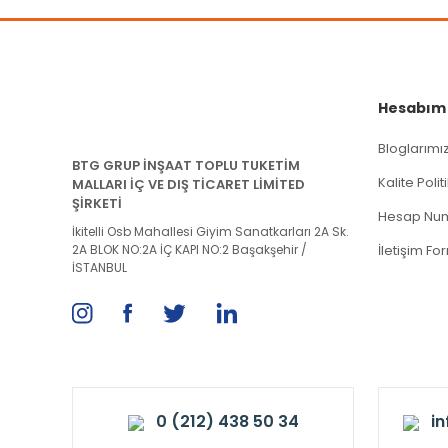
Hesabım
Bloglarımı
BTG GRUP İNŞAAT TOPLU TUKETİM
Kalite Poli
MALLARI İÇ VE DIŞ TİCARET LİMİTED
ŞİRKETİ
Hesap Num
İkitelli Osb Mahallesi Giyim Sanatkarları 2A Sk.
2A BLOK NO:2A İÇ KAPI NO:2 Başakşehir /
İletişim Fo
İSTANBUL
0 (212) 438 50 34
i