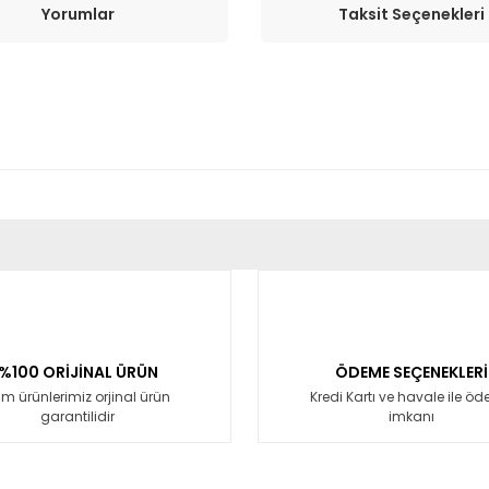
Yorumlar
Taksit Seçenekleri
er konularda yetersiz gördüğünüz noktaları öneri formunu kullanarak tara
Bu ürüne ilk yorumu siz yapın!
Yorum Yaz
%100 ORİJİNAL ÜRÜN
ÖDEME SEÇENEKLERİ
m ürünlerimiz orjinal ürün
Kredi Kartı ve havale ile ö
garantilidir
imkanı