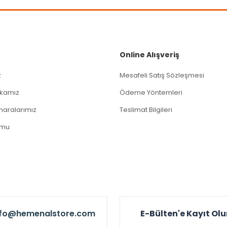
Gönder
Online Alışveriş
z
Mesafeli Satış Sözleşmesi
tikamız
Ödeme Yöntemleri
aralarımız
Teslimat Bilgileri
rmu
nfo@hemenalstore.com
E-Bülten'e Kayıt Ol