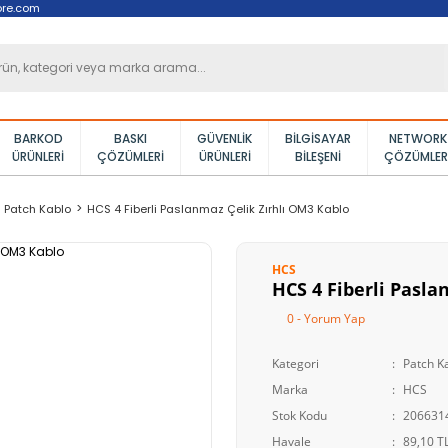
ore.com
BARKOD
BASKI
GÜVENLIK
BILGISAYAR
NETWORK
ÜRÜNLERI
ÇÖZÜMLERI
ÜRÜNLERI
BILEŞENI
ÇÖZÜMLER
Patch Kablo
HCS 4 Fiberli Paslanmaz Çelik Zırhlı OM3 Kablo
HCS
HCS 4 Fiberli Pasla
0 - Yorum Yap
Kategori
Patch K
Marka
HCS
Stok Kodu
206631
Havale
89,10 TL