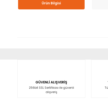
Ürün Bilgisi
Bu ürünün fiyat bilgisi, resim, ürün açıklamalarında ve diğ
Görüş ve önerileriniz için teşekkür ederiz.
Ürün resmi kalitesiz, bozuk veya görüntülenemiyor.
Ürün açıklamasında eksik bilgiler bulunuyor.
GÜVENLİ ALIŞVERİŞ
Ürün bilgilerinde hatalar bulunuyor.
256bit SSL Sertifikası ile güvenli
Tü
alışveriş
Ürün fiyatı diğer sitelerden daha pahalı.
Bu ürüne benzer farklı alternatifler olmalı.