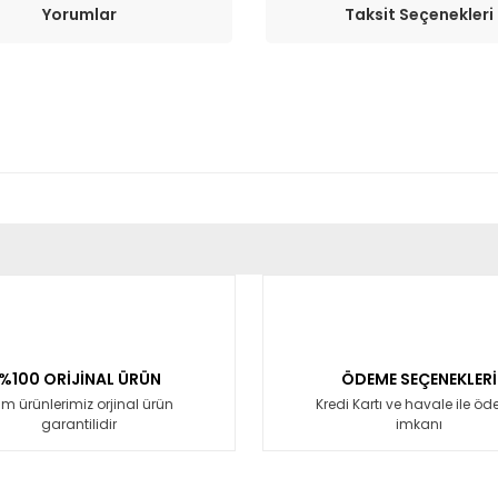
Yorumlar
Taksit Seçenekleri
er konularda yetersiz gördüğünüz noktaları öneri formunu kullanarak tara
Bu ürüne ilk yorumu siz yapın!
Yorum Yaz
%100 ORİJİNAL ÜRÜN
ÖDEME SEÇENEKLERİ
m ürünlerimiz orjinal ürün
Kredi Kartı ve havale ile ö
garantilidir
imkanı