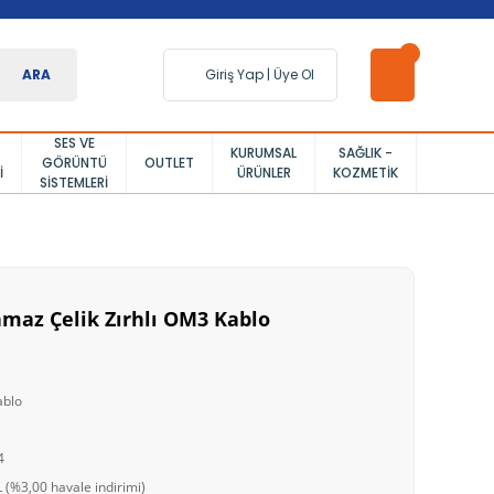
ARA
Giriş Yap
|
Üye Ol
SES VE
KURUMSAL
SAĞLIK -
GÖRÜNTÜ
OUTLET
I
ÜRÜNLER
KOZMETIK
SISTEMLERI
nmaz Çelik Zırhlı OM3 Kablo
ablo
4
 (%3,00 havale indirimi)