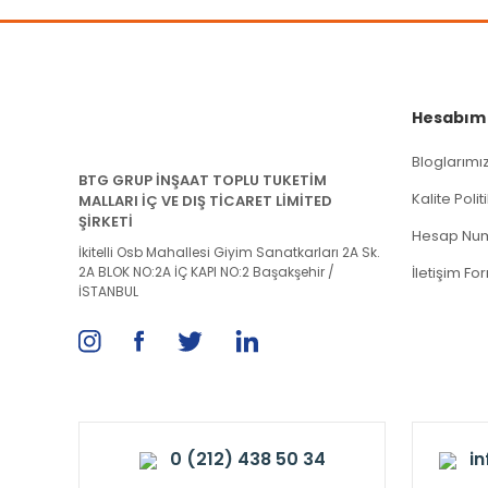
Hesabım
Bloglarımı
BTG GRUP İNŞAAT TOPLU TUKETİM
Kalite Poli
MALLARI İÇ VE DIŞ TİCARET LİMİTED
ŞİRKETİ
Hesap Num
İkitelli Osb Mahallesi Giyim Sanatkarları 2A Sk.
2A BLOK NO:2A İÇ KAPI NO:2 Başakşehir /
İletişim Fo
İSTANBUL
0 (212) 438 50 34
i