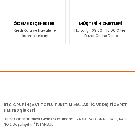
ÖDEME SEÇENEKLERİ
MÜŞTERİ HİZMETLERİ
Kredi Kartı ve havale ile
Hafta içi: 09:00 - 18:00 C.tesi
ödeme imkanı
- Pazar Online Destek
BTG GRUP İNŞAAT TOPLU TUKETİM MALLARI İÇ VE DIŞ TİCARET
LİMİTED ŞİRKETİ
İkitelli Osb Mahallesi Giyim Sanatkarları 2A Sk. 2A BLOK NO:2A İÇ KAPI
NO:2 Başakşehir / İSTANBUL