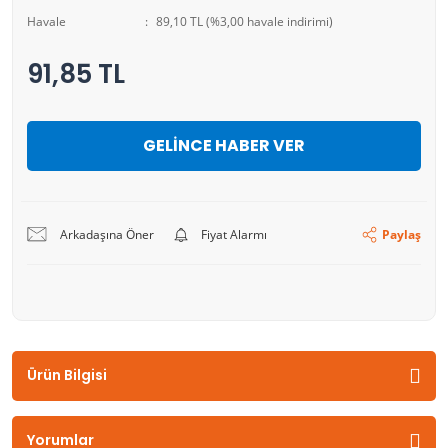
Havale
89,10 TL (%3,00 havale indirimi)
91,85 TL
GELİNCE HABER VER
Arkadaşına Öner
Fiyat Alarmı
Paylaş
Ürün Bilgisi
Yorumlar