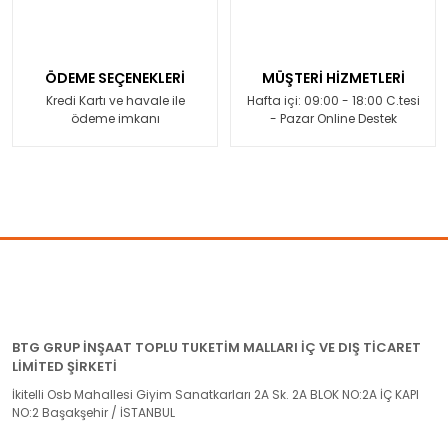
ÖDEME SEÇENEKLERİ
MÜŞTERİ HİZMETLERİ
Kredi Kartı ve havale ile
Hafta içi: 09:00 - 18:00 C.tesi
ödeme imkanı
- Pazar Online Destek
BTG GRUP İNŞAAT TOPLU TUKETİM MALLARI İÇ VE DIŞ TİCARET
LİMİTED ŞİRKETİ
İkitelli Osb Mahallesi Giyim Sanatkarları 2A Sk. 2A BLOK NO:2A İÇ KAPI
NO:2 Başakşehir / İSTANBUL