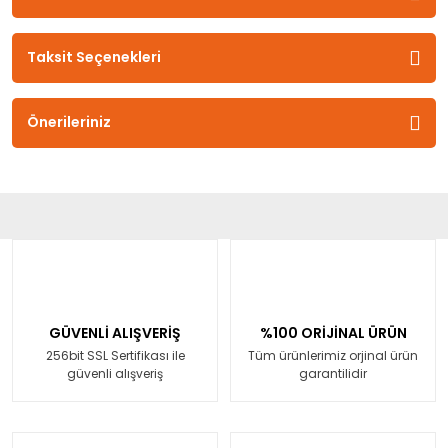
Taksit Seçenekleri
Önerileriniz
GÜVENLİ ALIŞVERİŞ
%100 ORİJİNAL ÜRÜN
256bit SSL Sertifikası ile
Tüm ürünlerimiz orjinal ürün
güvenli alışveriş
garantilidir