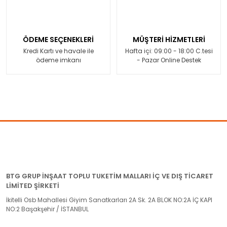
ÖDEME SEÇENEKLERİ
MÜŞTERİ HİZMETLERİ
Kredi Kartı ve havale ile
Hafta içi: 09:00 - 18:00 C.tesi
ödeme imkanı
- Pazar Online Destek
BTG GRUP İNŞAAT TOPLU TUKETİM MALLARI İÇ VE DIŞ TİCARET
LİMİTED ŞİRKETİ
İkitelli Osb Mahallesi Giyim Sanatkarları 2A Sk. 2A BLOK NO:2A İÇ KAPI
NO:2 Başakşehir / İSTANBUL