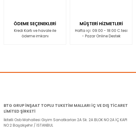
ÖDEME SEÇENEKLERİ
MÜŞTERİ HİZMETLERİ
Kredi Kartı ve havale ile
Hafta içi: 09:00 - 18:00 C.tesi
ödeme imkanı
- Pazar Online Destek
BTG GRUP İNŞAAT TOPLU TUKETİM MALLARI İÇ VE DIŞ TİCARET
LİMİTED ŞİRKETİ
İkitelli Osb Mahallesi Giyim Sanatkarları 2A Sk. 2A BLOK NO:2A İÇ KAPI
NO:2 Başakşehir / İSTANBUL