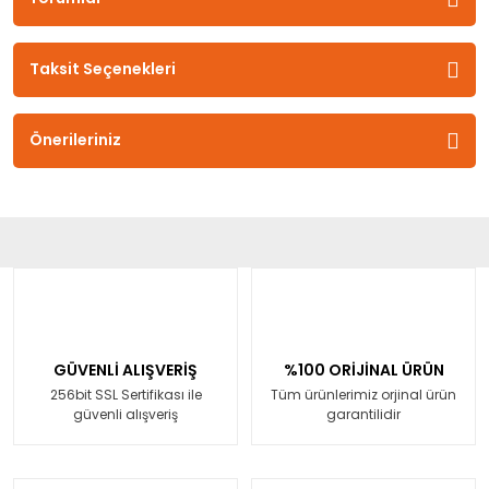
Taksit Seçenekleri
Önerileriniz
GÜVENLİ ALIŞVERİŞ
%100 ORİJİNAL ÜRÜN
256bit SSL Sertifikası ile
Tüm ürünlerimiz orjinal ürün
güvenli alışveriş
garantilidir