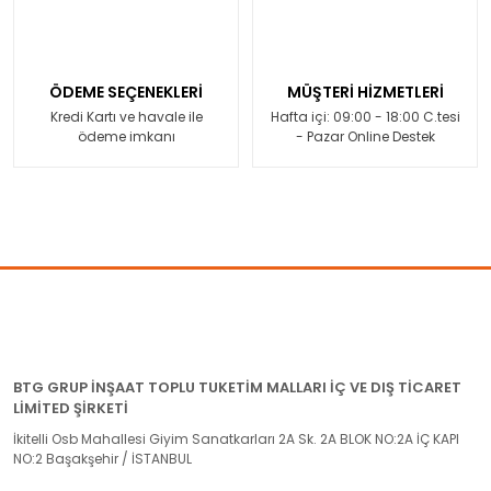
ÖDEME SEÇENEKLERİ
MÜŞTERİ HİZMETLERİ
Kredi Kartı ve havale ile
Hafta içi: 09:00 - 18:00 C.tesi
ödeme imkanı
- Pazar Online Destek
BTG GRUP İNŞAAT TOPLU TUKETİM MALLARI İÇ VE DIŞ TİCARET
LİMİTED ŞİRKETİ
İkitelli Osb Mahallesi Giyim Sanatkarları 2A Sk. 2A BLOK NO:2A İÇ KAPI
NO:2 Başakşehir / İSTANBUL