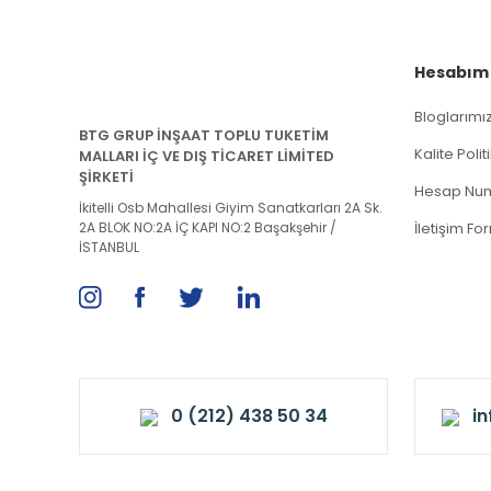
Hesabım
Bloglarımı
BTG GRUP İNŞAAT TOPLU TUKETİM
Kalite Poli
MALLARI İÇ VE DIŞ TİCARET LİMİTED
ŞİRKETİ
Hesap Num
İkitelli Osb Mahallesi Giyim Sanatkarları 2A Sk.
2A BLOK NO:2A İÇ KAPI NO:2 Başakşehir /
İletişim Fo
İSTANBUL
0 (212) 438 50 34
i