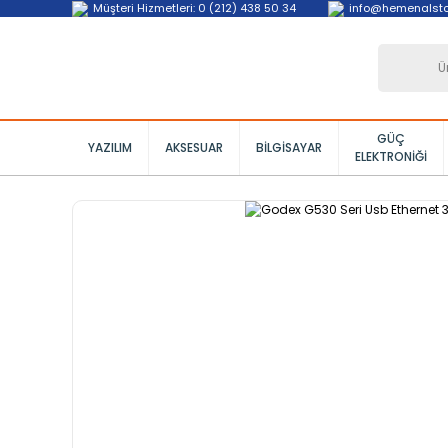
Müşteri Hizmetleri: 0 (212) 438 50 34
info@hemenalst
GÜÇ
YAZILIM
AKSESUAR
BILGISAYAR
ELEKTRONIĞI