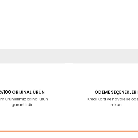
er konularda yetersiz gördüğünüz noktaları öneri formunu kullanarak tara
Bu ürüne ilk yorumu siz yapın!
Yorum Yaz
%100 ORİJİNAL ÜRÜN
ÖDEME SEÇENEKLERİ
m ürünlerimiz orjinal ürün
Kredi Kartı ve havale ile ö
garantilidir
imkanı