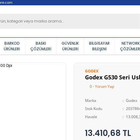
ore.com
BARKOD
BASKI
GÜVENLIK
BILGISAYAR
NETWORK
ÜRÜNLERI
ÇÖZÜMLERI
ÜRÜNLERI
BILEŞENI
ÇÖZÜMLER
GODEX
Godex G530 Seri Us
0 - Yorum Yap
Marka
Godex
Stok Kodu
203786
Havale
13.008,3
13.410,68 TL