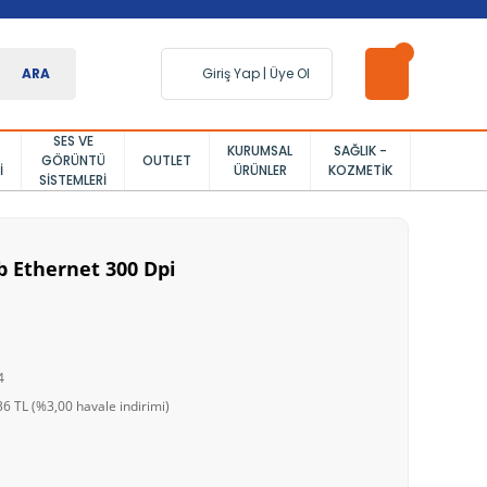
ARA
Giriş Yap
|
Üye Ol
SES VE
KURUMSAL
SAĞLIK -
GÖRÜNTÜ
OUTLET
I
ÜRÜNLER
KOZMETIK
SISTEMLERI
b Ethernet 300 Dpi
4
6 TL (%3,00 havale indirimi)