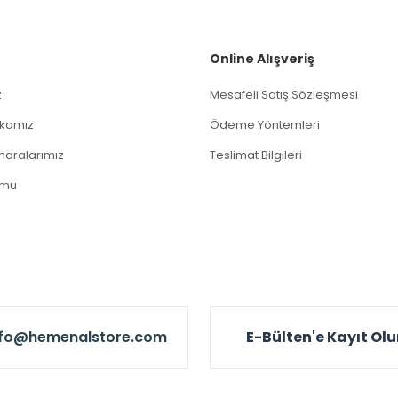
Gönder
Online Alışveriş
z
Mesafeli Satış Sözleşmesi
tikamız
Ödeme Yöntemleri
aralarımız
Teslimat Bilgileri
rmu
nfo@hemenalstore.com
E-Bülten'e Kayıt Ol