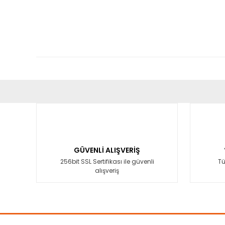
Bu ürünün fiyat bilgisi, resim, ürün açıklamalarında ve diğ
Görüş ve önerileriniz için teşekkür ederiz.
Ürün resmi kalitesiz, bozuk veya görüntülenemiyor.
Ürün açıklamasında eksik bilgiler bulunuyor.
GÜVENLİ ALIŞVERİŞ
Ürün bilgilerinde hatalar bulunuyor.
256bit SSL Sertifikası ile güvenli
Tü
alışveriş
Ürün fiyatı diğer sitelerden daha pahalı.
Bu ürüne benzer farklı alternatifler olmalı.