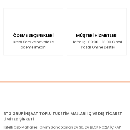
ÖDEME SEÇENEKLERİ
MÜŞTERİ HİZMETLERİ
Kredi Kartı ve havale ile
Hafta içi: 09:00 - 18:00 C.tesi
ödeme imkanı
- Pazar Online Destek
BTG GRUP İNŞAAT TOPLU TUKETİM MALLARI İÇ VE DIŞ TİCARET
LİMİTED ŞİRKETİ
İkitelli Osb Mahallesi Giyim Sanatkarları 2A Sk. 2A BLOK NO:2A İÇ KAPI