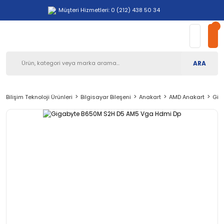
Müşteri Hizmetleri: 0 (212) 438 50 34
ARA
Bilişim Teknoloji Ürünleri
Bilgisayar Bileşeni
Anakart
AMD Anakart
Gig