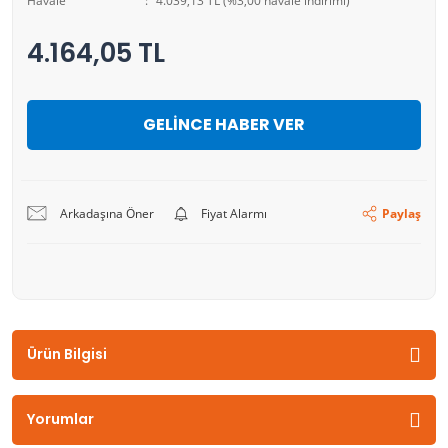
Havale
4.039,13 TL (%3,00 havale indirimi)
4.164,05 TL
GELİNCE HABER VER
Arkadaşına Öner
Fiyat Alarmı
Paylaş
Ürün Bilgisi
Yorumlar