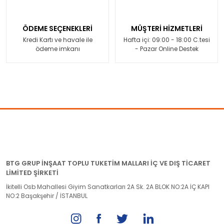
ÖDEME SEÇENEKLERİ
MÜŞTERİ HİZMETLERİ
Kredi Kartı ve havale ile
Hafta içi: 09:00 - 18:00 C.tesi
ödeme imkanı
- Pazar Online Destek
BTG GRUP İNŞAAT TOPLU TUKETİM MALLARI İÇ VE DIŞ TİCARET
LİMİTED ŞİRKETİ
İkitelli Osb Mahallesi Giyim Sanatkarları 2A Sk. 2A BLOK NO:2A İÇ KAPI
NO:2 Başakşehir / İSTANBUL