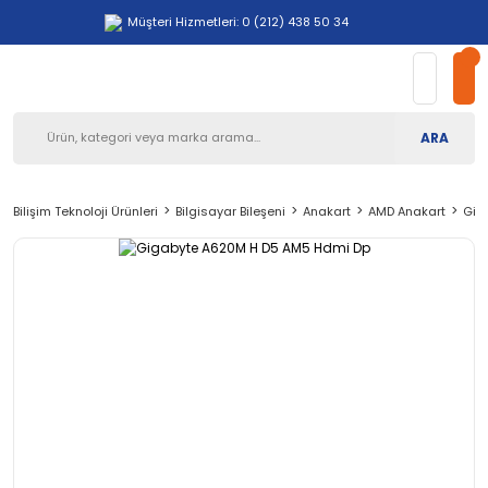
Müşteri Hizmetleri: 0 (212) 438 50 34
ARA
Bilişim Teknoloji Ürünleri
Bilgisayar Bileşeni
Anakart
AMD Anakart
Gig